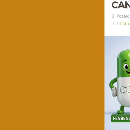
CA
Posted 
1 Com