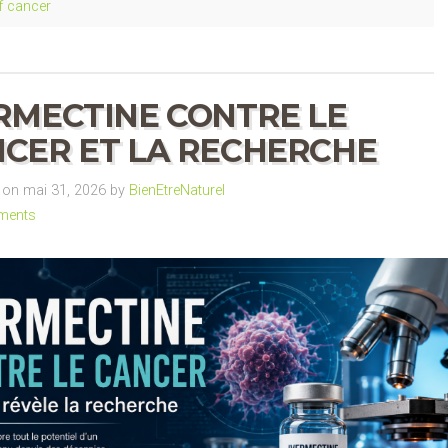
if cancer
RMECTINE CONTRE LE
CER ET LA RECHERCHE
on mai 31, 2026 by
BienEtreNaturel
ments