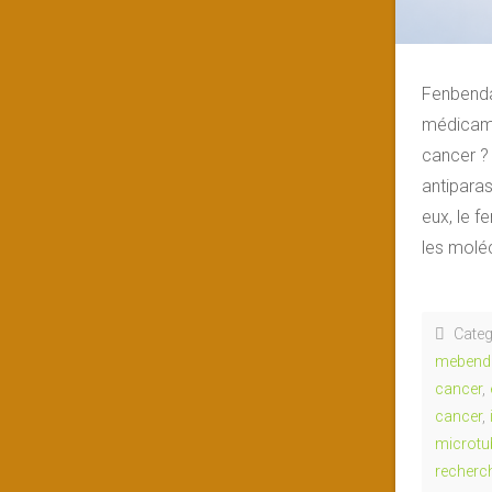
Fenbenda
médicamen
cancer ?
antiparas
eux, le f
les molé
Categ
mebend
cancer
,
cancer
,
microtu
recherc