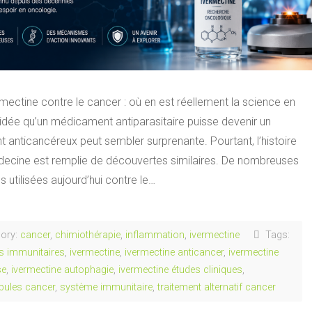
rmectine contre le cancer : où en est réellement la science en
idée qu’un médicament antiparasitaire puisse devenir un
t anticancéreux peut sembler surprenante. Pourtant, l’histoire
decine est remplie de découvertes similaires. De nombreuses
 utilisées aujourd’hui contre le…
ory:
cancer
,
chimiothérapie
,
inflammation
,
ivermectine
Tags:
s immunitaires
,
ivermectine
,
ivermectine anticancer
,
ivermectine
se
,
ivermectine autophagie
,
ivermectine études cliniques
,
bules cancer
,
système immunitaire
,
traitement alternatif cancer