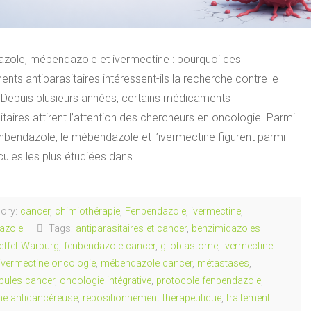
zole, mébendazole et ivermectine : pourquoi ces
ts antiparasitaires intéressent-ils la recherche contre le
 Depuis plusieurs années, certains médicaments
itaires attirent l’attention des chercheurs en oncologie. Parmi
enbendazole, le mébendazole et l’ivermectine figurent parmi
cules les plus étudiées dans…
ory:
cancer
,
chimiothérapie
,
Fenbendazole
,
ivermectine
,
azole
Tags:
antiparasitaires et cancer
,
benzimidazoles
effet Warburg
,
fenbendazole cancer
,
glioblastome
,
ivermectine
ivermectine oncologie
,
mébendazole cancer
,
métastases
,
bules cancer
,
oncologie intégrative
,
protocole fenbendazole
,
he anticancéreuse
,
repositionnement thérapeutique
,
traitement