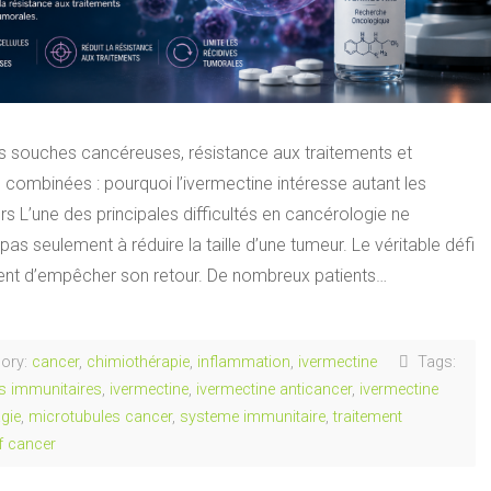
es souches cancéreuses, résistance aux traitements et
 combinées : pourquoi l’ivermectine intéresse autant les
s L’une des principales difficultés en cancérologie ne
pas seulement à réduire la taille d’une tumeur. Le véritable défi
ent d’empêcher son retour. De nombreux patients…
ory:
cancer
,
chimiothérapie
,
inflammation
,
ivermectine
Tags:
s immunitaires
,
ivermectine
,
ivermectine anticancer
,
ivermectine
gie
,
microtubules cancer
,
systeme immunitaire
,
traitement
if cancer