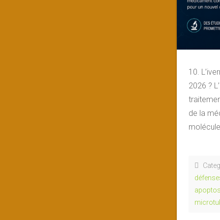
10. L’ive
2026 ? L’
traitemen
de la mé
molécules
Categ
défense
apopto
microtu