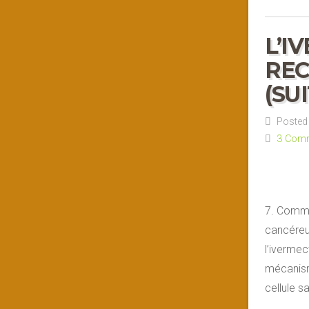
L’I
REC
(SU
Posted 
3 Com
7. Commen
cancéreu
l’ivermec
mécanism
cellule 