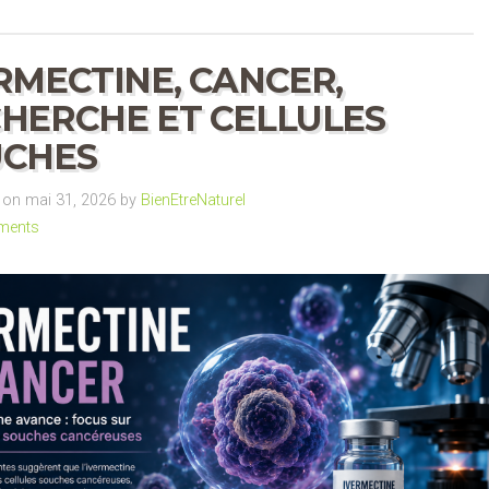
RMECTINE, CANCER,
HERCHE ET CELLULES
UCHES
on mai 31, 2026 by
BienEtreNaturel
ments