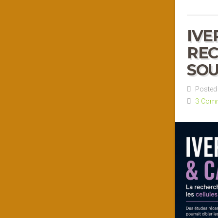
IVE
REC
SO
Posted 
3 Com