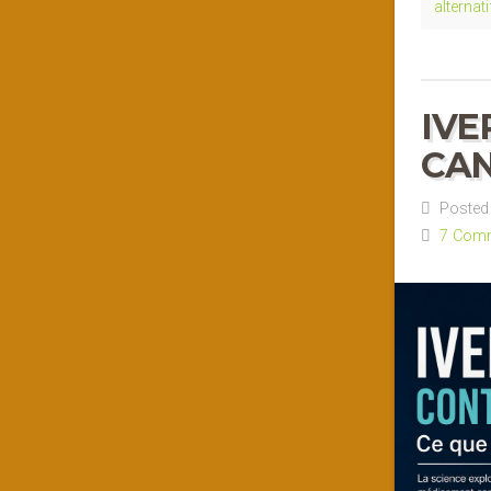
alternat
IVE
CAN
Posted 
7 Com