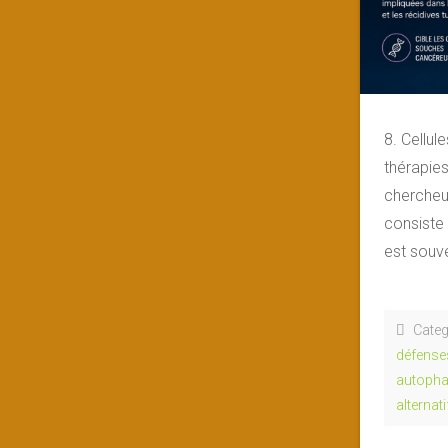
8. Cellul
thérapies
chercheur
consiste 
est souv
Categ
défense
autopha
alternat