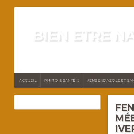
BIEN ETRE N
ENERGIE VITALITÉ SANTÉ N
ACCUEIL
PHYTO & SANTÉ
FENBENDAZOLE ET SAN
FEN
MÉ
IVE