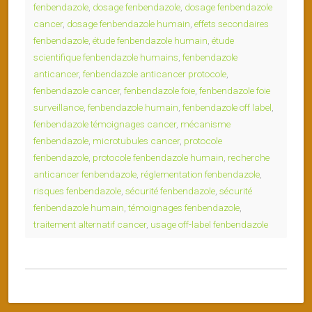
fenbendazole
,
dosage fenbendazole
,
dosage fenbendazole
cancer
,
dosage fenbendazole humain
,
effets secondaires
fenbendazole
,
étude fenbendazole humain
,
étude
scientifique fenbendazole humains
,
fenbendazole
anticancer
,
fenbendazole anticancer protocole
,
fenbendazole cancer
,
fenbendazole foie
,
fenbendazole foie
surveillance
,
fenbendazole humain
,
fenbendazole off label
,
fenbendazole témoignages cancer
,
mécanisme
fenbendazole
,
microtubules cancer
,
protocole
fenbendazole
,
protocole fenbendazole humain
,
recherche
anticancer fenbendazole
,
réglementation fenbendazole
,
risques fenbendazole
,
sécurité fenbendazole
,
sécurité
fenbendazole humain
,
témoignages fenbendazole
,
traitement alternatif cancer
,
usage off-label fenbendazole