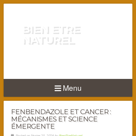
BIEN ETRE
NATUREL
ENERGIE VITALITÉ SANTÉ
NATURELLEMENT
Menu
FENBENDAZOLE ET CANCER :
MÉCANISMES ET SCIENCE
ÉMERGENTE
Posted on février 25, 2026 by
BienEtreNaturel