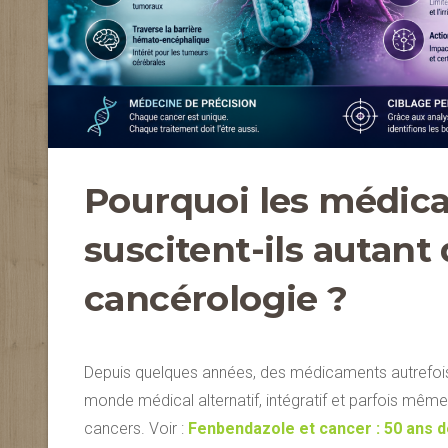
Pourquoi les médica
suscitent-ils autant 
cancérologie ?
Depuis quelques années, des médicaments autrefois r
monde médical alternatif, intégratif et parfois même 
cancers. Voir :
Fenbendazole et cancer : 50 ans 