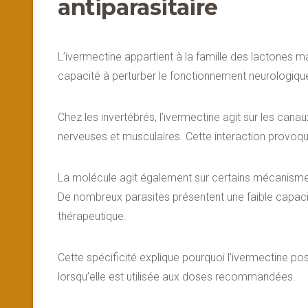
antiparasitaire
L’ivermectine appartient à la famille des lactones 
capacité à perturber le fonctionnement neurologiqu
Chez les invertébrés, l’ivermectine agit sur les can
nerveuses et musculaires. Cette interaction provoque
La molécule agit également sur certains mécanismes
De nombreux parasites présentent une faible capacit
thérapeutique.
Cette spécificité explique pourquoi l’ivermectine po
lorsqu’elle est utilisée aux doses recommandées.