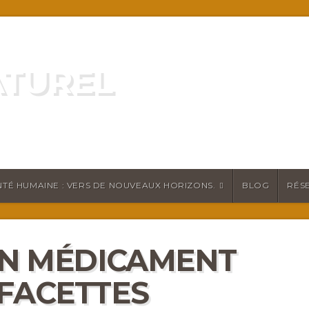
ATUREL
ATURELLEMENT
TÉ HUMAINE : VERS DE NOUVEAUX HORIZONS.
BLOG
RÉS
 UN MÉDICAMENT
 FACETTES