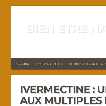
BIEN ETRE N
ENERGIE VITALITÉ SANTÉ N
ACCUEIL
PHYTO & SANTÉ
FENBENDAZOLE ET SAN
IVERMECTINE :
AUX MULTIPLES