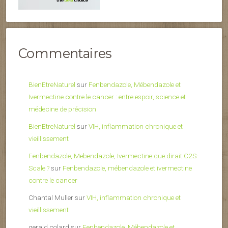
Commentaires
BienEtreNaturel
sur
Fenbendazole, Mébendazole et
Ivermectine contre le cancer : entre espoir, science et
médecine de précision
BienEtreNaturel
sur
VIH, inflammation chronique et
vieillissement
Fenbendazole, Mebendazole, Ivermectine que dirait C2S-
Scale ?
sur
Fenbendazole, mébendazole et ivermectine
contre le cancer
Chantal Muller
sur
VIH, inflammation chronique et
vieillissement
gerald colard
sur
Fenbendazole, Mébendazole et