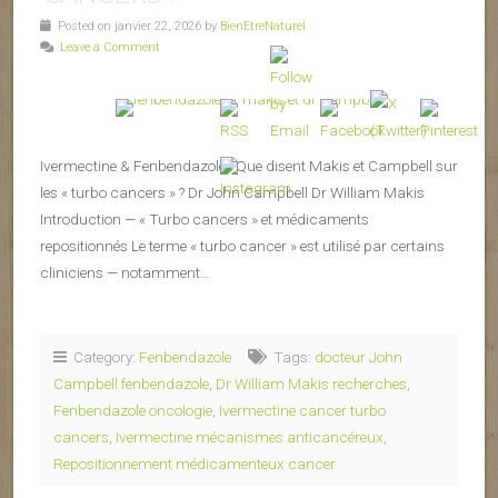
Posted on janvier 22, 2026 by
BienEtreNaturel
Leave a Comment
Ivermectine & Fenbendazole : Que disent Makis et Campbell sur
les « turbo cancers » ? Dr John Campbell Dr William Makis
Introduction — « Turbo cancers » et médicaments
repositionnés Le terme « turbo cancer » est utilisé par certains
cliniciens — notamment…
Category:
Fenbendazole
Tags:
docteur John
Campbell fenbendazole
,
Dr William Makis recherches
,
Fenbendazole oncologie
,
Ivermectine cancer turbo
cancers
,
Ivermectine mécanismes anticancéreux
,
Repositionnement médicamenteux cancer