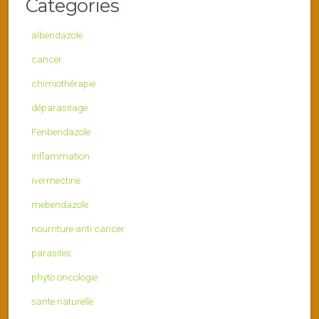
Categories
albendazole
cancer
chimiothérapie
déparasitage
Fenbendazole
inflammation
ivermectine
mebendazole
nourriture anti cancer
parasites
phyto oncologie
sante naturelle