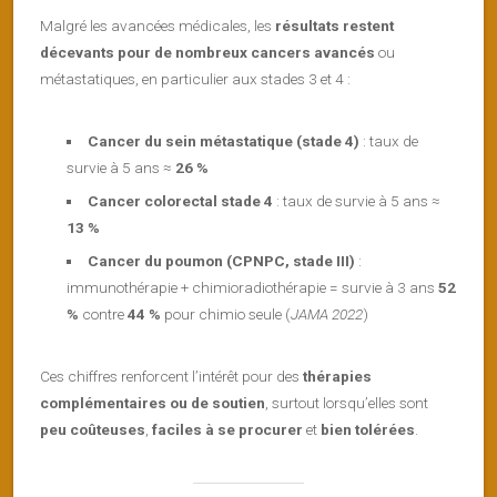
Malgré les avancées médicales, les
résultats restent
décevants pour de nombreux cancers avancés
ou
métastatiques, en particulier aux stades 3 et 4 :
Cancer du sein métastatique (stade 4)
: taux de
survie à 5 ans ≈
26 %
Cancer colorectal stade 4
: taux de survie à 5 ans ≈
13 %
Cancer du poumon (CPNPC, stade III)
:
immunothérapie + chimioradiothérapie = survie à 3 ans
52
%
contre
44 %
pour chimio seule (
JAMA 2022
)
Ces chiffres renforcent l’intérêt pour des
thérapies
complémentaires ou de soutien
, surtout lorsqu’elles sont
peu coûteuses
,
faciles à se procurer
et
bien tolérées
.