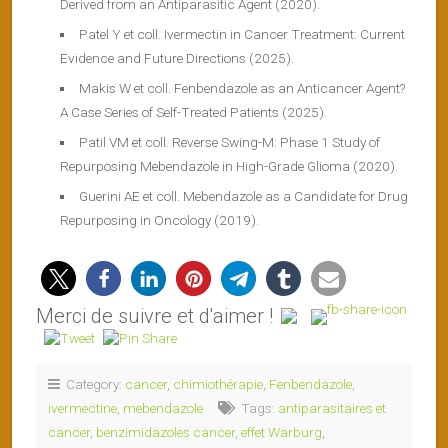
Derived from an Antiparasitic Agent (2020).
Patel Y et coll. Ivermectin in Cancer Treatment: Current
Evidence and Future Directions (2025).
Makis W et coll. Fenbendazole as an Anticancer Agent?
A Case Series of Self-Treated Patients (2025).
Patil VM et coll. Reverse Swing-M: Phase 1 Study of
Repurposing Mebendazole in High-Grade Glioma (2020).
Guerini AE et coll. Mebendazole as a Candidate for Drug
Repurposing in Oncology (2019).
Merci de suivre et d'aimer !
Category:
cancer
,
chimiothérapie
,
Fenbendazole
,
ivermectine
,
mebendazole
Tags:
antiparasitaires et
cancer
,
benzimidazoles cancer
,
effet Warburg
,