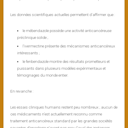
Les données scientifiques actuelles permettent d’affirmer que :
le mébendazole possède une activité anticancéreuse
préclinique solide ;
l’ivermectine présente des mécanismes anticancéreux
intéressants ;
le fenbendazole montre des résultats prometteurs et
puissants dans plusieurs modèles expérimentaux et
témoignages du monde entier.
En revanche :
Les essais cliniques humains restent peu nombreux ; aucun de
ces médicaments n’est actuellement reconnu comme
traitement anticancéreux standard par les grandes sociétés
savantes d’oncologie n’ayant pas reçu l’aval des instances