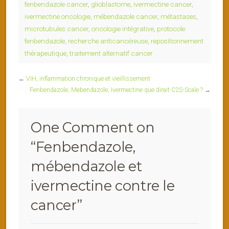
fenbendazole cancer
,
glioblastome
,
ivermectine cancer
,
ivermectine oncologie
,
mébendazole cancer
,
métastases
,
microtubules cancer
,
oncologie intégrative
,
protocole
fenbendazole
,
recherche anticancéreuse
,
repositionnement
thérapeutique
,
traitement alternatif cancer
←
VIH, inflammation chronique et vieillissement
Fenbendazole, Mebendazole, Ivermectine que dirait C2S-Scale ?
→
One Comment on
“
Fenbendazole,
mébendazole et
ivermectine contre le
cancer
”