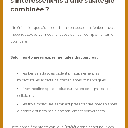
s’intéressent-ils à une stratégie
combinée ?
L’intérêt théorique d’une combinaison associant fenbendazole,
mébendazole et ivermectine repose sur leur complémentarité
potentielle.
Selon les données expérimentales disponibles :
les benzimidazoles ciblent principalement les
microtubules et certains mécanismes métaboliques ;
l’ivermectine agit sur plusieurs voies de signalisation
cellulaire ;
les trois molécules semblent présenter des mécanismes
d’action distincts mais potentiellement convergents.
Cette complémentarité explique l’intérêt grandissant pour ces