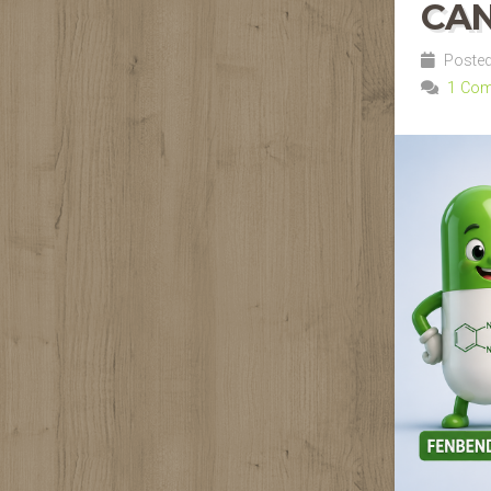
CA
Posted 
1 Co