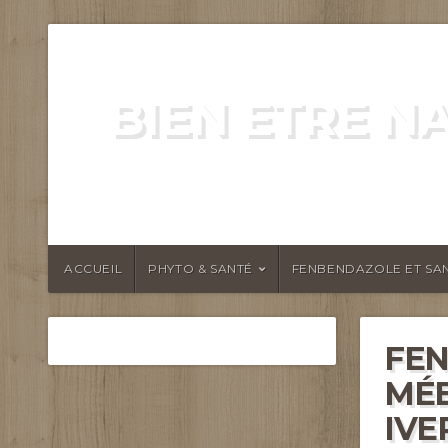
BIEN ETRE N
ENERGIE VITALITÉ SANTÉ N
ACCUEIL
PHYTO & SANTÉ
FENBENDAZOLE ET SAN
FEN
MÉ
IVE