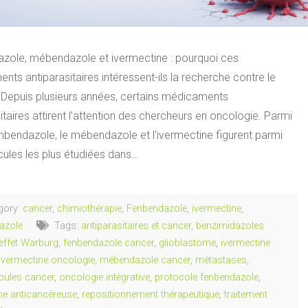
zole, mébendazole et ivermectine : pourquoi ces
ts antiparasitaires intéressent-ils la recherche contre le
 Depuis plusieurs années, certains médicaments
itaires attirent l’attention des chercheurs en oncologie. Parmi
enbendazole, le mébendazole et l’ivermectine figurent parmi
cules les plus étudiées dans…
gory:
cancer
,
chimiothérapie
,
Fenbendazole
,
ivermectine
,
azole
Tags:
antiparasitaires et cancer
,
benzimidazoles
effet Warburg
,
fenbendazole cancer
,
glioblastome
,
ivermectine
ivermectine oncologie
,
mébendazole cancer
,
métastases
,
bules cancer
,
oncologie intégrative
,
protocole fenbendazole
,
he anticancéreuse
,
repositionnement thérapeutique
,
traitement