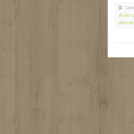
Cate
études p
alternat