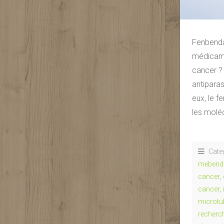
Fenbenda
médicamen
cancer ?
antiparas
eux, le f
les molé
Cate
mebend
cancer
,
cancer
,
microtu
recherc