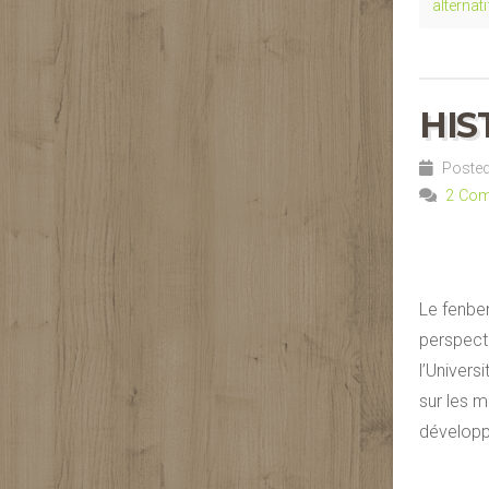
alternat
HIS
Posted 
2 Co
Le fenben
perspect
l’Univers
sur les m
développ