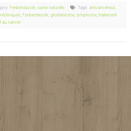
gory:
Fenbendazole
,
sante naturelle
Tags:
anticancéreux
,
récliniques
,
Fenbendazole
,
glioblastome
,
lymphome
,
traitement
if du cancer