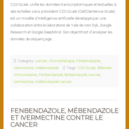
C2S-Scale unifie les données transcriptomiques et textuelles à
des échelles sans précédent C2S-Scale (Cell2Sentence-Scale)
est un modèle d’intelligence artificielle développé par une
collaboration entre le laboratoire de Yale de Van Dijk, Google
Research et Google DeepMind. Son objectif est d’analyser les
données de séquençage…
Category:
cancer
,
chimiothérapie
,
Fenbendazole
,
ivermectine
,
mebendazole
Tags:
C2S-Scale
,
défenses
immunitaires
,
Fenbendazole
,
fenbendazole cancer
,
ivermectine
,
mébendazole cancer
FENBENDAZOLE, MÉBENDAZOLE
ET IVERMECTINE CONTRE LE
CANCER