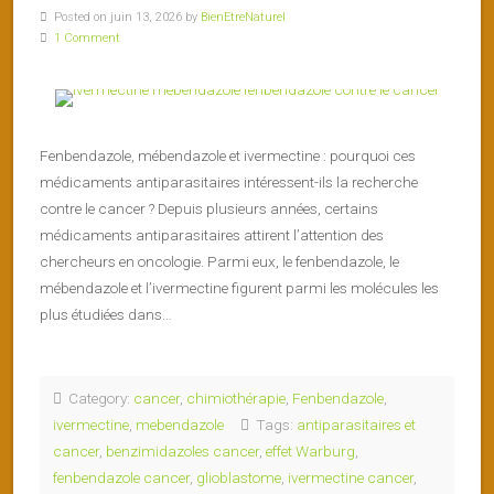
Posted on juin 13, 2026 by
BienEtreNaturel
1 Comment
Fenbendazole, mébendazole et ivermectine : pourquoi ces
médicaments antiparasitaires intéressent-ils la recherche
contre le cancer ? Depuis plusieurs années, certains
médicaments antiparasitaires attirent l’attention des
chercheurs en oncologie. Parmi eux, le fenbendazole, le
mébendazole et l’ivermectine figurent parmi les molécules les
plus étudiées dans…
Category:
cancer
,
chimiothérapie
,
Fenbendazole
,
ivermectine
,
mebendazole
Tags:
antiparasitaires et
cancer
,
benzimidazoles cancer
,
effet Warburg
,
fenbendazole cancer
,
glioblastome
,
ivermectine cancer
,