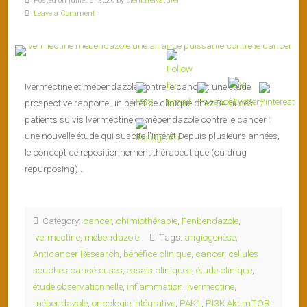
Posted on juillet 8, 2026 by
BienEtreNaturel
Leave a Comment
Ivermectine et mébendazole contre le cancer : une étude
prospective rapporte un bénéfice clinique chez 84 % des
patients suivis Ivermectine et mébendazole contre le cancer :
une nouvelle étude qui suscite l’intérêt Depuis plusieurs années,
le concept de repositionnement thérapeutique (ou drug
repurposing)…
Category:
cancer
,
chimiothérapie
,
Fenbendazole
,
ivermectine
,
mebendazole
Tags:
angiogenèse
,
Anticancer Research
,
bénéfice clinique
,
cancer
,
cellules
souches cancéreuses
,
essais cliniques
,
étude clinique
,
étude observationnelle
,
inflammation
,
ivermectine
,
mébendazole
,
oncologie intégrative
,
PAK1
,
PI3K Akt mTOR
,