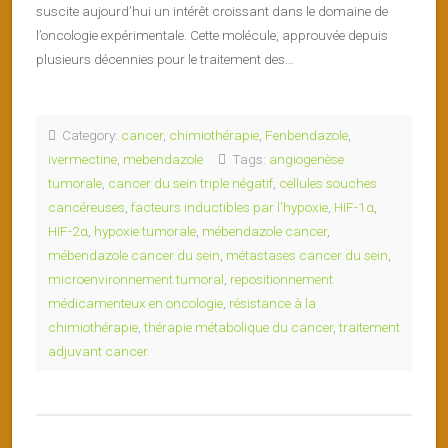
suscite aujourd’hui un intérêt croissant dans le domaine de
l’oncologie expérimentale. Cette molécule, approuvée depuis
plusieurs décennies pour le traitement des…
Category:
cancer
,
chimiothérapie
,
Fenbendazole
,
ivermectine
,
mebendazole
Tags:
angiogenèse
tumorale
,
cancer du sein triple négatif
,
cellules souches
cancéreuses
,
facteurs inductibles par l’hypoxie
,
HIF-1α
,
HIF-2α
,
hypoxie tumorale
,
mébendazole cancer
,
mébendazole cancer du sein
,
métastases cancer du sein
,
microenvironnement tumoral
,
repositionnement
médicamenteux en oncologie
,
résistance à la
chimiothérapie
,
thérapie métabolique du cancer
,
traitement
adjuvant cancer.