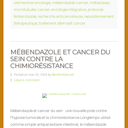
ivermectine oncologie
,
mébendazole cancer
,
métastases
,
microtubules cancer
,
oncologie intégrative
,
protocole
fenbendazole
,
recherche anticancéreuse
,
repositionnement
thérapeutique
,
traitement alternatif cancer
MÉBENDAZOLE ET CANCER DU
SEIN CONTRE LA
CHIMIORÉSISTANCE
Posted on mai 29, 2026 by
BienEtreNaturel
Leave a Comment
Mébendazole et cancer du sein : une nouvelle piste contre
l’hypoxie tumorale et la chimiorésistance Longtemps utilisé
comme simple antiparasitaire intestinal, le mébendazole