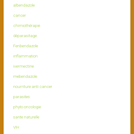
albendazole
cancer
chimiothérapie
déparasitage
Fenbendazole
inflammation
ivermectine
mebendazole
nourriture anti cancer
parasites
phyto oncologie
sante naturelle
VIH