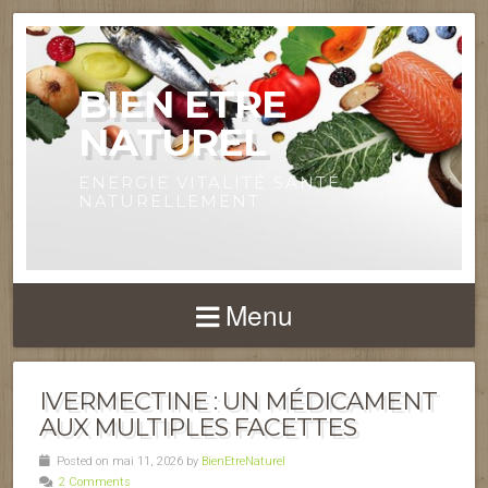
BIEN ETRE
NATUREL
ENERGIE VITALITÉ SANTÉ
NATURELLEMENT
Menu
IVERMECTINE : UN MÉDICAMENT
AUX MULTIPLES FACETTES
Posted on mai 11, 2026 by
BienEtreNaturel
2 Comments