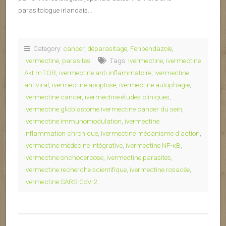
parasitologue irlandais…
Category:
cancer
,
déparasitage
,
Fenbendazole
,
ivermectine
,
parasites
Tags:
ivermectine
,
ivermectine
Akt mTOR
,
ivermectine anti inflammatoire
,
ivermectine
antiviral
,
ivermectine apoptose
,
ivermectine autophagie
,
ivermectine cancer
,
ivermectine études cliniques
,
ivermectine glioblastome ivermectine cancer du sein
,
ivermectine immunomodulation
,
ivermectine
inflammation chronique
,
ivermectine mécanisme d’action
,
ivermectine médecine intégrative
,
ivermectine NF-κB
,
ivermectine onchocercose
,
ivermectine parasites
,
ivermectine recherche scientifique
,
ivermectine rosacée
,
ivermectine SARS-CoV-2