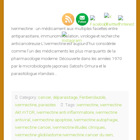
Ivermectine : un médicament aux multiples facettes entre
antiparasitaire, immunomodulation, virologie et recherche
anticancéreuse L’ivermectine est aujourd’hui considérée
comme l’un des médicaments les plus marquants de la
pharmacologie moderne. Découverte dans les années 1970
par le microbiologiste japonais Satoshi Omura et le
parasitologue irlandais…
Category:
cancer
,
déparasitage
,
Fenbendazole
,
ivermectine
,
parasites
Tags:
ivermectine
,
ivermectine
Akt mTOR
,
ivermectine anti inflammatoire
,
ivermectine
antiviral
,
ivermectine apoptose
,
ivermectine autophagie
,
ivermectine cancer
,
ivermectine études cliniques
,
ivermectine glioblastome ivermectine cancer du sein
,