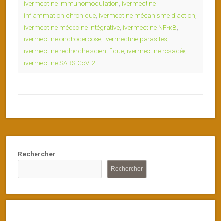
ivermectine immunomodulation
,
ivermectine
inflammation chronique
,
ivermectine mécanisme d’action
,
ivermectine médecine intégrative
,
ivermectine NF-κB
,
ivermectine onchocercose
,
ivermectine parasites
,
ivermectine recherche scientifique
,
ivermectine rosacée
,
ivermectine SARS-CoV-2
Rechercher
Rechercher