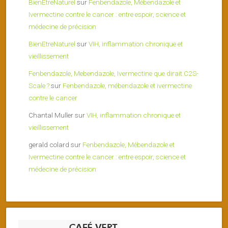
BienEtreNaturel
sur
Fenbendazole, Mébendazole et
Ivermectine contre le cancer : entre espoir, science et
médecine de précision
BienEtreNaturel
sur
VIH, inflammation chronique et
vieillissement
Fenbendazole, Mebendazole, Ivermectine que dirait C2S-
Scale ?
sur
Fenbendazole, mébendazole et ivermectine
contre le cancer
Chantal Muller
sur
VIH, inflammation chronique et
vieillissement
gerald colard
sur
Fenbendazole, Mébendazole et
Ivermectine contre le cancer : entre espoir, science et
médecine de précision