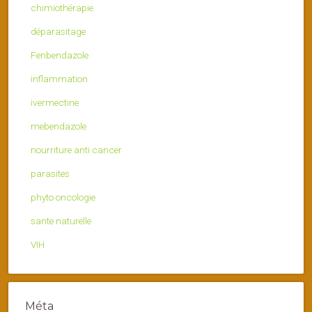
chimiothérapie
déparasitage
Fenbendazole
inflammation
ivermectine
mebendazole
nourriture anti cancer
parasites
phyto oncologie
sante naturelle
VIH
Méta