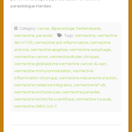
parasitologue irlandais…
Category:
cancer
,
déparasitage
,
Fenbendazole
,
ivermectine
,
parasites
Tags:
ivermectine
,
ivermectine
Akt mTOR
,
ivermectine anti inflammatoire
,
ivermectine
antiviral
,
ivermectine apoptose
,
ivermectine autophagie
,
ivermectine cancer
,
ivermectine études cliniques
,
ivermectine glioblastome ivermectine cancer du sein
,
ivermectine immunomodulation
,
ivermectine
inflammation chronique
,
ivermectine mécanisme d’action
,
ivermectine médecine intégrative
,
ivermectine NF-κB
,
ivermectine onchocercose
,
ivermectine parasites
,
ivermectine recherche scientifique
,
ivermectine rosacée
,
ivermectine SARS-CoV-2