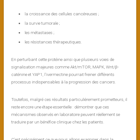
la croissance des cellules cancéreuses ;
la survie tumorale ;
les métastases ;
les résistances thérapeutiques.
En perturbant cette protéine ainsi que plusieurs voies de
signalisation majeures comme Akt/mTOR, MAPK, Wnt/β-
caténine et YAP1, l’ivermectine pourrait freiner différents
processus indispensables à la progression des cancers.
Toutefois, malgré ces résultats particulièrement prometteurs, il
reste encore une étape essentielle : démontrer que ces
mécanismes observés en laboratoire peuvent réellement se
traduire par un bénéfice clinique chez les patients.
C’est précisément ce que nous allons examiner dans la