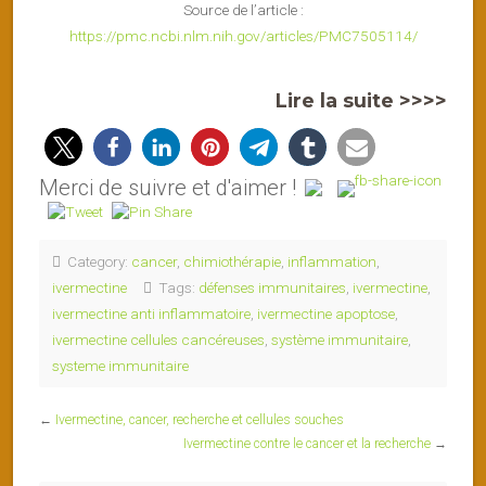
Source de l’article :
https://pmc.ncbi.nlm.nih.gov/articles/PMC7505114/
Lire la suite >>>>
Merci de suivre et d'aimer !
Category:
cancer
,
chimiothérapie
,
inflammation
,
ivermectine
Tags:
défenses immunitaires
,
ivermectine
,
ivermectine anti inflammatoire
,
ivermectine apoptose
,
ivermectine cellules cancéreuses
,
système immunitaire
,
systeme immunitaire
←
Ivermectine, cancer, recherche et cellules souches
Ivermectine contre le cancer et la recherche
→