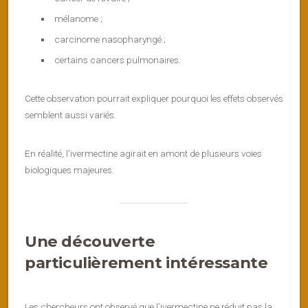
mélanome ;
carcinome nasopharyngé ;
certains cancers pulmonaires.
Cette observation pourrait expliquer pourquoi les effets observés
semblent aussi variés.
En réalité, l’ivermectine agirait en amont de plusieurs voies
biologiques majeures.
Une découverte
particulièrement intéressante
Les chercheurs ont observé que l’ivermectine ne réduit pas la