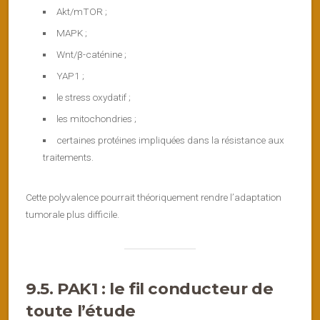
Akt/mTOR ;
MAPK ;
Wnt/β-caténine ;
YAP1 ;
le stress oxydatif ;
les mitochondries ;
certaines protéines impliquées dans la résistance aux
traitements.
Cette polyvalence pourrait théoriquement rendre l’adaptation
tumorale plus difficile.
9.5. PAK1 : le fil conducteur de
toute l’étude