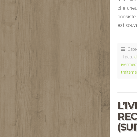
chercheur
consiste 
est souv
Cate
Tags:
d
ivermec
traiteme
L’I
REC
(SU