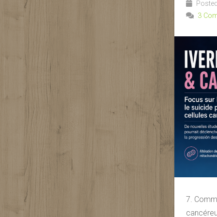
Posted
3 Co
7. Commen
cancéreu