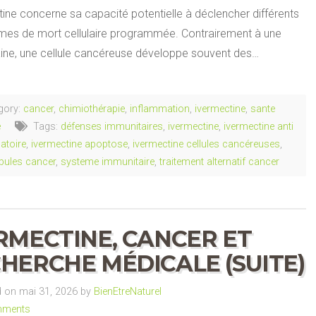
tine concerne sa capacité potentielle à déclencher différents
es de mort cellulaire programmée. Contrairement à une
saine, une cellule cancéreuse développe souvent des…
gory:
cancer
,
chimiothérapie
,
inflammation
,
ivermectine
,
sante
e
Tags:
défenses immunitaires
,
ivermectine
,
ivermectine anti
atoire
,
ivermectine apoptose
,
ivermectine cellules cancéreuses
,
bules cancer
,
systeme immunitaire
,
traitement alternatif cancer
RMECTINE, CANCER ET
HERCHE MÉDICALE (SUITE)
 on mai 31, 2026 by
BienEtreNaturel
mments