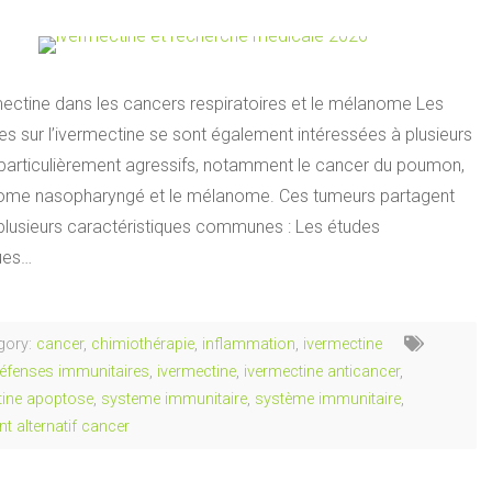
mectine dans les cancers respiratoires et le mélanome Les
s sur l’ivermectine se sont également intéressées à plusieurs
particulièrement agressifs, notamment le cancer du poumon,
nome nasopharyngé et le mélanome. Ces tumeurs partagent
plusieurs caractéristiques communes : Les études
ques…
gory:
cancer
,
chimiothérapie
,
inflammation
,
ivermectine
éfenses immunitaires
,
ivermectine
,
ivermectine anticancer
,
tine apoptose
,
systeme immunitaire
,
système immunitaire
,
nt alternatif cancer