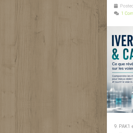
Posted
1 Co
9. PAK1 e