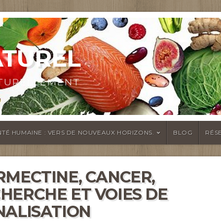
ATUREL
ATURELLEMENT
TÉ HUMAINE : VERS DE NOUVEAUX HORIZONS.
BLOG
RÉS
RMECTINE, CANCER,
HERCHE ET VOIES DE
NALISATION