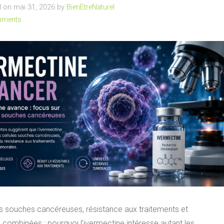
 on mai 31, 2026 by
BienEtreNaturel
mments
es souches cancéreuses, résistance aux traitements et
 combinées : pourquoi l’ivermectine intéresse autant les