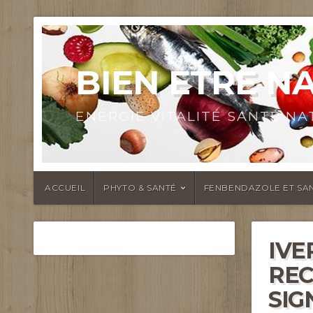
BIEN ETRE N
ENERGIE VITALITÉ SANTÉ N
ACCUEIL
PHYTO & SANTÉ
FENBENDAZOLE ET SAN
IVE
REC
SIG