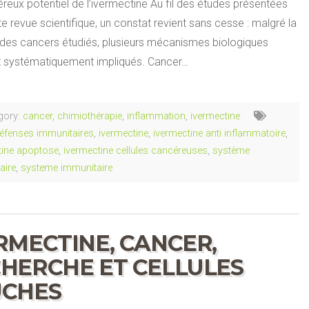
reux potentiel de l’ivermectine Au fil des études présentées
e revue scientifique, un constat revient sans cesse : malgré la
é des cancers étudiés, plusieurs mécanismes biologiques
 systématiquement impliqués. Cancer…
gory:
cancer
,
chimiothérapie
,
inflammation
,
ivermectine
éfenses immunitaires
,
ivermectine
,
ivermectine anti inflammatoire
,
tine apoptose
,
ivermectine cellules cancéreuses
,
système
aire
,
systeme immunitaire
RMECTINE, CANCER,
HERCHE ET CELLULES
UCHES