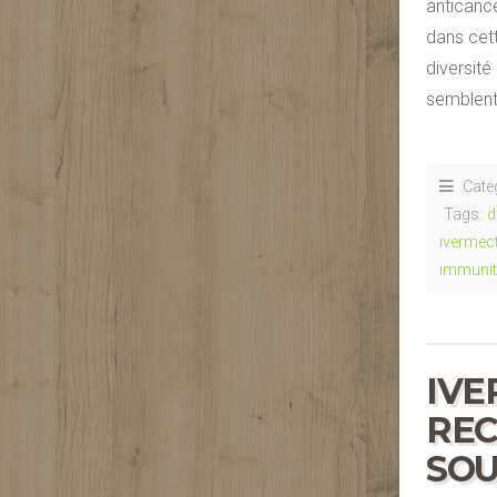
anticancé
dans cett
diversit
semblent
Cate
Tags:
d
ivermec
immunit
IVE
REC
SO