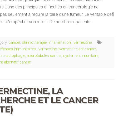
s L’une des principales difficultés en cancérologie ne
pas seulement à réduire la taille d’une tumeur. Le véritable défi
ent d’empêcher son retour. De nombreux patients…
gory:
cancer
,
chimiothérapie
,
inflammation
,
ivermectine
éfenses immunitaires
,
ivermectine
,
ivermectine anticancer
,
tine autophagie
,
microtubules cancer
,
systeme immunitaire
,
nt alternatif cancer
VERMECTINE, LA
HERCHE ET LE CANCER
ITE)