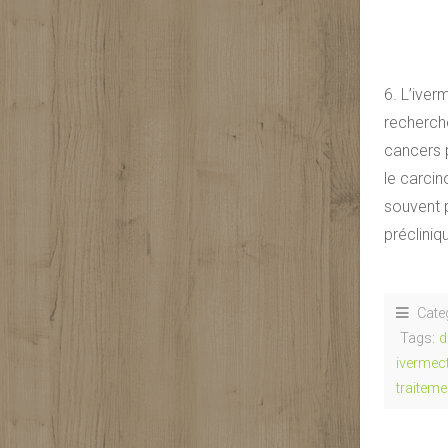
6. L’iver
recherche
cancers 
le carci
souvent 
préclini
Cate
Tags:
d
ivermec
traiteme