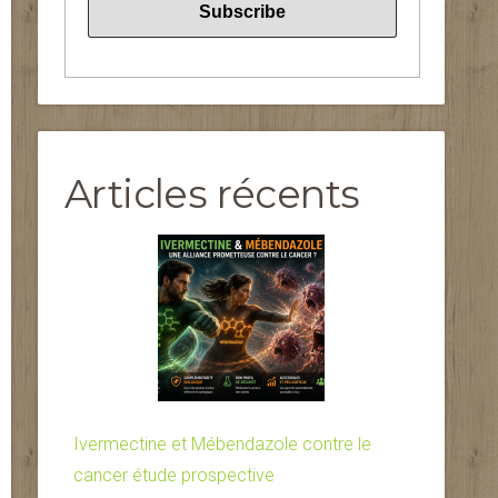
Articles récents
Ivermectine et Mébendazole contre le
cancer étude prospective