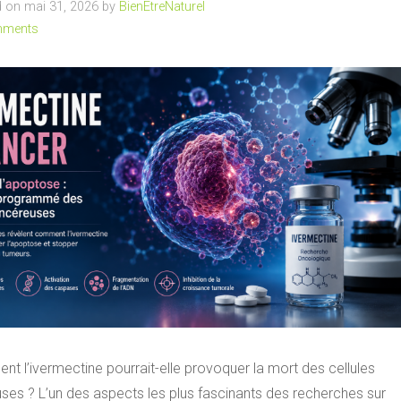
 on mai 31, 2026 by
BienEtreNaturel
mments
t l’ivermectine pourrait-elle provoquer la mort des cellules
ses ? L’un des aspects les plus fascinants des recherches sur