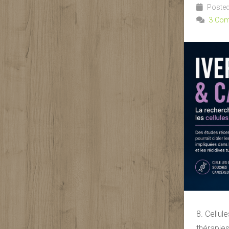
Posted
3 Co
8. Cellul
thérapies