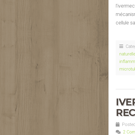
l’ivermec
mécanism
cellule 
Cate
naturell
inflamm
microtu
IVE
REC
Posted
2 Co