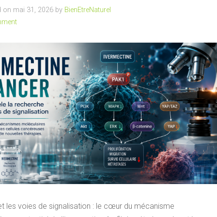
 on mai 31, 2026 by
BienEtreNaturel
mment
t les voies de signalisation : le cœur du mécanisme