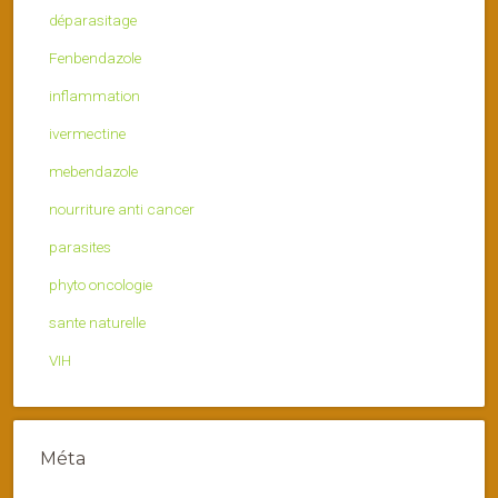
déparasitage
Fenbendazole
inflammation
ivermectine
mebendazole
nourriture anti cancer
parasites
phyto oncologie
sante naturelle
VIH
Méta