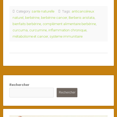
Category:
sante naturelle
Tags:
anticancéreux
naturel
,
berbérine
,
berbérine cancer
,
Berberis aristata
,
bienfaits berbérine
,
complément alimentaire berbérine
,
curcuma
,
curcumine
,
inflammation chronique
,
métabolisme et cancer
,
systeme immunitaire
Rechercher
Rechercher