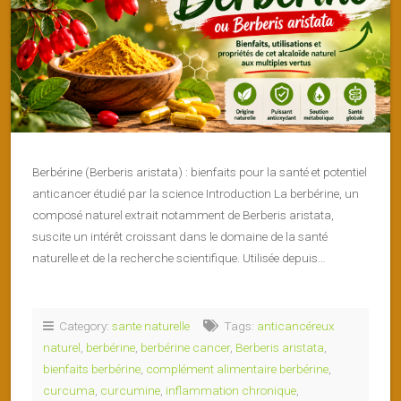
Berbérine (Berberis aristata) : bienfaits pour la santé et potentiel
anticancer étudié par la science Introduction La berbérine, un
composé naturel extrait notamment de Berberis aristata,
suscite un intérêt croissant dans le domaine de la santé
naturelle et de la recherche scientifique. Utilisée depuis…
Category:
sante naturelle
Tags:
anticancéreux
naturel
,
berbérine
,
berbérine cancer
,
Berberis aristata
,
bienfaits berbérine
,
complément alimentaire berbérine
,
curcuma
,
curcumine
,
inflammation chronique
,