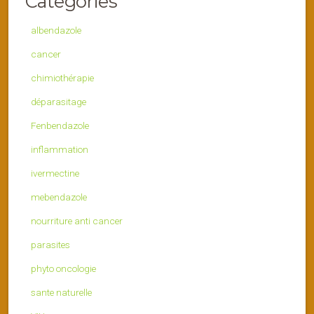
Categories
albendazole
cancer
chimiothérapie
déparasitage
Fenbendazole
inflammation
ivermectine
mebendazole
nourriture anti cancer
parasites
phyto oncologie
sante naturelle