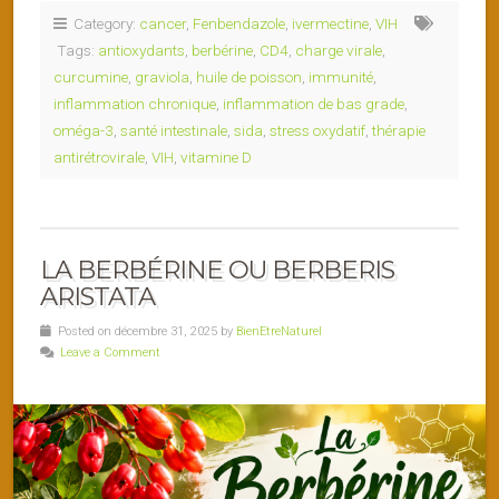
Category:
cancer
,
Fenbendazole
,
ivermectine
,
VIH
Tags:
antioxydants
,
berbérine
,
CD4
,
charge virale
,
curcumine
,
graviola
,
huile de poisson
,
immunité
,
inflammation chronique
,
inflammation de bas grade
,
oméga-3
,
santé intestinale
,
sida
,
stress oxydatif
,
thérapie
antirétrovirale
,
VIH
,
vitamine D
LA BERBÉRINE OU BERBERIS
ARISTATA
Posted on décembre 31, 2025 by
BienEtreNaturel
Leave a Comment