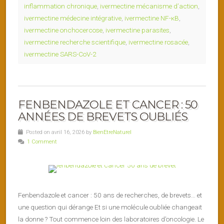
inflammation chronique
,
ivermectine mécanisme d’action
,
ivermectine médecine intégrative
,
ivermectine NF-κB
,
ivermectine onchocercose
,
ivermectine parasites
,
ivermectine recherche scientifique
,
ivermectine rosacée
,
ivermectine SARS-CoV-2
FENBENDAZOLE ET CANCER : 50
ANNÉES DE BREVETS OUBLIÉS
Posted on avril 16, 2026 by
BienEtreNaturel
1 Comment
Fenbendazole et cancer : 50 ans de recherches, de brevets… et
une question qui dérange Et si une molécule oubliée changeait
la donne ? Tout commence loin des laboratoires d’oncologie. Le