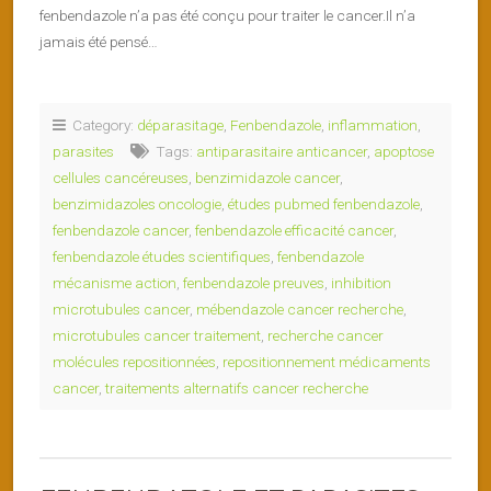
fenbendazole n’a pas été conçu pour traiter le cancer.Il n’a
jamais été pensé…
Category:
déparasitage
,
Fenbendazole
,
inflammation
,
parasites
Tags:
antiparasitaire anticancer
,
apoptose
cellules cancéreuses
,
benzimidazole cancer
,
benzimidazoles oncologie
,
études pubmed fenbendazole
,
fenbendazole cancer
,
fenbendazole efficacité cancer
,
fenbendazole études scientifiques
,
fenbendazole
mécanisme action
,
fenbendazole preuves
,
inhibition
microtubules cancer
,
mébendazole cancer recherche
,
microtubules cancer traitement
,
recherche cancer
molécules repositionnées
,
repositionnement médicaments
cancer
,
traitements alternatifs cancer recherche