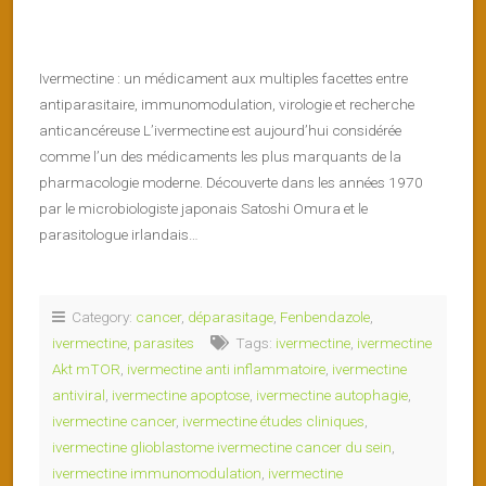
Ivermectine : un médicament aux multiples facettes entre
antiparasitaire, immunomodulation, virologie et recherche
anticancéreuse L’ivermectine est aujourd’hui considérée
comme l’un des médicaments les plus marquants de la
pharmacologie moderne. Découverte dans les années 1970
par le microbiologiste japonais Satoshi Omura et le
parasitologue irlandais…
Category:
cancer
,
déparasitage
,
Fenbendazole
,
ivermectine
,
parasites
Tags:
ivermectine
,
ivermectine
Akt mTOR
,
ivermectine anti inflammatoire
,
ivermectine
antiviral
,
ivermectine apoptose
,
ivermectine autophagie
,
ivermectine cancer
,
ivermectine études cliniques
,
ivermectine glioblastome ivermectine cancer du sein
,
ivermectine immunomodulation
,
ivermectine