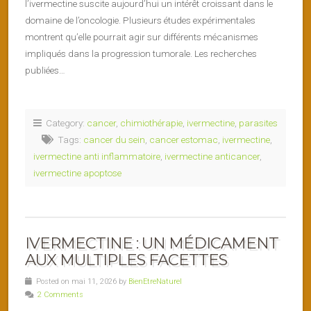
l’ivermectine suscite aujourd’hui un intérêt croissant dans le
domaine de l’oncologie. Plusieurs études expérimentales
montrent qu’elle pourrait agir sur différents mécanismes
impliqués dans la progression tumorale. Les recherches
publiées…
Category:
cancer
,
chimiothérapie
,
ivermectine
,
parasites
Tags:
cancer du sein
,
cancer estomac
,
ivermectine
,
ivermectine anti inflammatoire
,
ivermectine anticancer
,
ivermectine apoptose
IVERMECTINE : UN MÉDICAMENT
AUX MULTIPLES FACETTES
Posted on mai 11, 2026 by
BienEtreNaturel
2 Comments