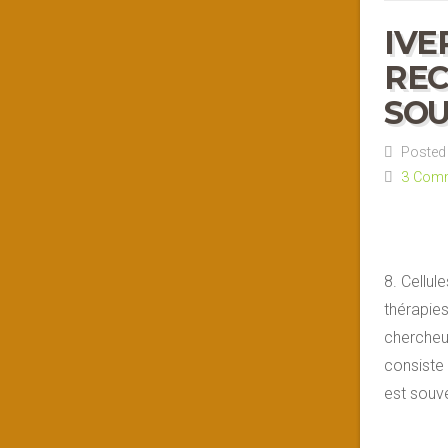
IVE
REC
SO
Posted 
3 Com
8. Cellul
thérapies
chercheur
consiste 
est souv