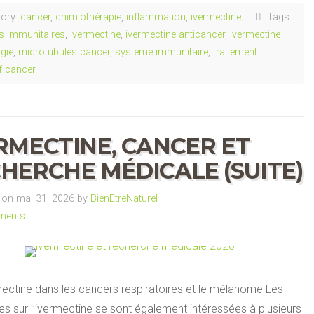
ory:
cancer
,
chimiothérapie
,
inflammation
,
ivermectine
Tags:
s immunitaires
,
ivermectine
,
ivermectine anticancer
,
ivermectine
gie
,
microtubules cancer
,
systeme immunitaire
,
traitement
if cancer
RMECTINE, CANCER ET
HERCHE MÉDICALE (SUITE)
on mai 31, 2026 by
BienEtreNaturel
ments
mectine dans les cancers respiratoires et le mélanome Les
s sur l’ivermectine se sont également intéressées à plusieurs