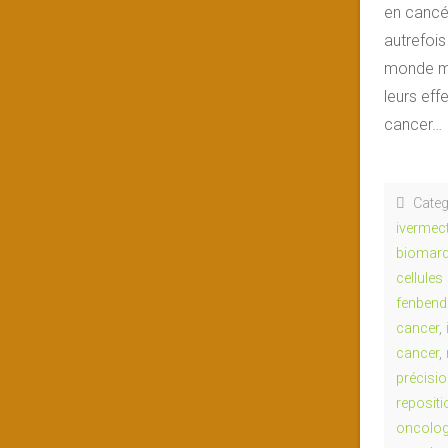
en cancé
autrefois
monde méd
leurs eff
cancer…
Categ
ivermec
biomarq
cellule
fenbend
cancer
,
cancer
,
précisi
reposit
oncolog