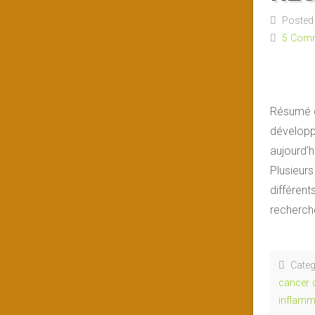
Posted 
5 Com
Résumé de
développ
aujourd’h
Plusieurs
différen
recherch
Categ
cancer 
inflamm