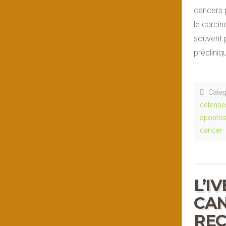
cancers 
le carci
souvent 
préclini
Categ
défense
apopto
cancer
L’I
CAN
REC