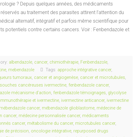
rologie ? Depuis quelques années, des médicaments
 réservés au traitement des parasites attirent l’attention du
ical alternatif, intégratif et parfois même scientifique pour
ets potentiels contre certains cancers. Voir : Fenbendazole et
ory:
albendazole
,
cancer
,
chimiothérapie
,
Fenbendazole
,
tine
,
mebendazole
Tags:
approche intégrative cancer
,
ueurs tumoraux
,
cancer et angiogenèse
,
cancer et microtubules
,
s souches cancéreuses ivermectine
,
fenbendazole cancer
,
azole mécanisme d’action
,
fenbendazole témoignages
,
glycolyse
immunothérapie et ivermectine
,
ivermectine anticancer
,
ivermectine
mébendazole cancer
,
mébendazole glioblastome
,
médecine de
on cancer
,
médecine personnalisée cancer
,
médicaments
ionnés cancer
,
métabolisme du cancer
,
microtubules cancer
,
ie de précision
,
oncologie intégrative
,
repurposed drugs