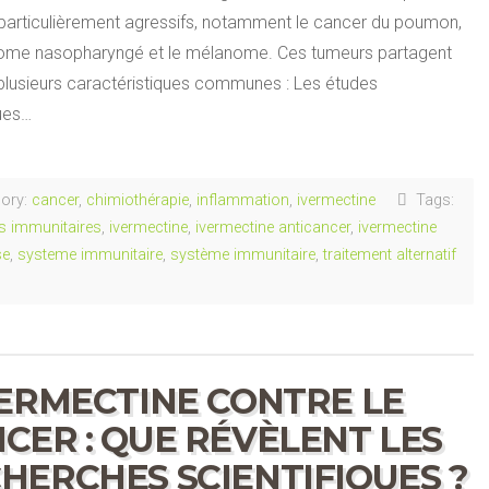
particulièrement agressifs, notamment le cancer du poumon,
nome nasopharyngé et le mélanome. Ces tumeurs partagent
plusieurs caractéristiques communes : Les études
ques…
ory:
cancer
,
chimiothérapie
,
inflammation
,
ivermectine
Tags:
s immunitaires
,
ivermectine
,
ivermectine anticancer
,
ivermectine
se
,
systeme immunitaire
,
système immunitaire
,
traitement alternatif
VERMECTINE CONTRE LE
CER : QUE RÉVÈLENT LES
HERCHES SCIENTIFIQUES ?