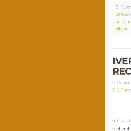
Categ
défense
autopha
alternat
IVE
REC
Posted 
2 Com
6. L’iver
recherche