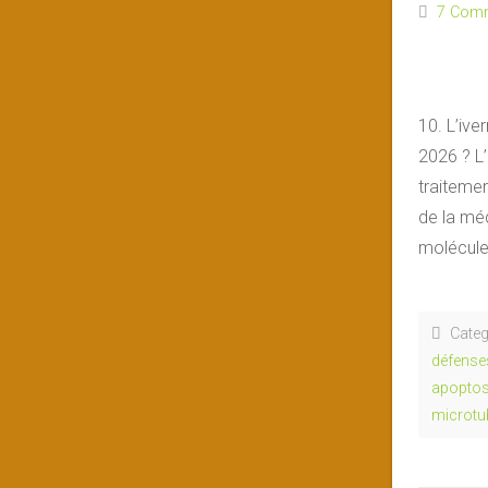
7 Com
10. L’ive
2026 ? L’
traitemen
de la mé
molécules
Categ
défense
apopto
microtu