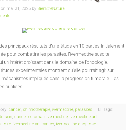
on mai 31, 2026 by
BienEtreNaturel
ments
s principaux résultats d’une étude en 10 parties Initialement
ée pour combattre les parasites, l’ivermectine suscite
ui un intérêt croissant dans le domaine de l’oncologie.
 études expérimentales montrent qu’elle pourrait agir sur
ts mécanismes impliqués dans la progression tumorale. Les
es publiées…
ory:
cancer
,
chimiothérapie
,
ivermectine
,
parasites
Tags:
du sein
,
cancer estomac
,
ivermectine
,
ivermectine anti
atoire
,
ivermectine anticancer
,
ivermectine apoptose