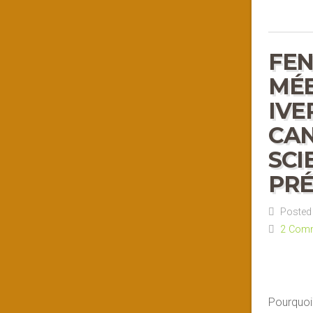
FEN
MÉ
IVE
CAN
SCI
PRÉ
Posted 
2 Com
Pourquoi 