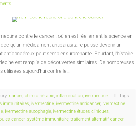
ments
rmectine contre le cancer : où en est réellement la science en
idée qu’un médicament antiparasitaire puisse devenir un
t anticancéreux peut sembler surprenante. Pourtant, l’histoire
decine est remplie de découvertes similaires. De nombreuses
 utilisées aujourd’hui contre le…
ory:
cancer
,
chimiothérapie
,
inflammation
,
ivermectine
Tags:
s immunitaires
,
ivermectine
,
ivermectine anticancer
,
ivermectine
se
,
ivermectine autophagie
,
ivermectine études cliniques
,
bules cancer
,
système immunitaire
,
traitement alternatif cancer