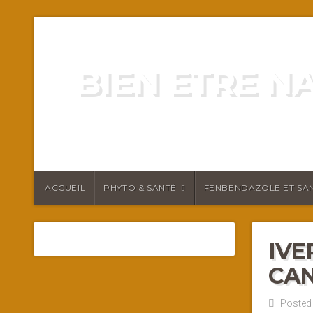
BIEN ETRE N
ENERGIE VITALITÉ SANTÉ N
ACCUEIL
PHYTO & SANTÉ
FENBENDAZOLE ET SAN
IVE
CAN
Posted 