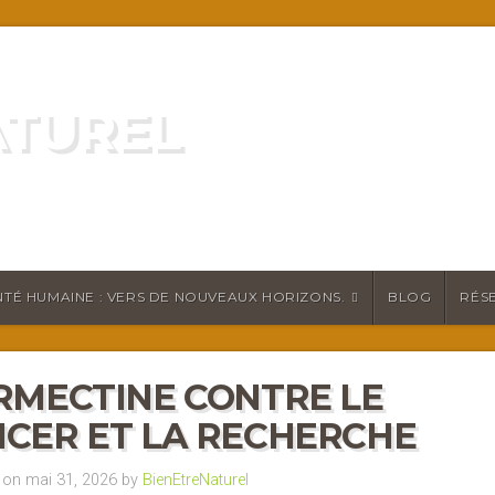
ATUREL
ATURELLEMENT
TÉ HUMAINE : VERS DE NOUVEAUX HORIZONS.
BLOG
RÉS
RMECTINE CONTRE LE
CER ET LA RECHERCHE
on mai 31, 2026 by
BienEtreNaturel