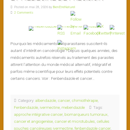
Posted on mai 28, 2026 by
BienEtreNaturel
2 Comments
Pourquoi les médicaments antiparasitaires suscitent-ils
autant d’intérêt en cancérologie ? Depuis quelques années, des
médicaments autrefois réservés au traitement des parasites
attirent l’attention du monde médical alternatif, intégratif et
parfois même scientifique pour leurs effets potentiels contre
certains cancers. Voir : Fenbendazole et cancer…
Category:
albendazole
,
cancer
,
chimiothérapie
,
Fenbendazole
,
ivermectine
,
mebendazole
Tags:
approche intégrative cancer
,
biomarqueurs tumoraux
,
cancer et angiogenèse
,
cancer et microtubules
,
cellules
souches cancéreuses ivermectine
,
fenbendazole cancer
,