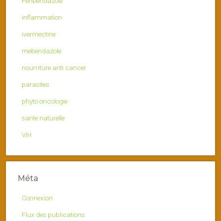
Fenbendazole
inflammation
ivermectine
mebendazole
nourriture anti cancer
parasites
phyto oncologie
sante naturelle
VIH
Méta
Connexion
Flux des publications