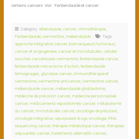
certains cancers. Voir : Fenbendazole et cancer…
Category:
albendazole
,
cancer
,
chimiothérapie
,
Fenbendazole
,
ivermectine
,
mebendazole
Tags:
approche intégrative cancer
,
biomarqueurs tumoraux
,
cancer et angiogenèse
,
cancer et microtubules
,
cellules
souches cancéreuses ivermectine
,
fenbendazole cancer
,
fenbendazole mécanisme d’action
,
fenbendazole
témoignages
,
glycolyse cancer
,
immunothérapie et
ivermectine
,
ivermectine anticancer
,
ivermectine cancer
,
mébendazole cancer
,
mébendazole glioblastome
,
médecine de précision cancer
,
médecine personnalisée
cancer
,
médicaments repositionnés cancer
,
métabolisme
du cancer
,
microtubules cancer
,
oncologie de précision
,
oncologie intégrative
,
repurposed drugs oncologie
,
RNA
sequencing cancer
,
thérapie métabolique cancer
,
thérapies
adjuvantes cancer
,
traitements alternatifs cancer
,