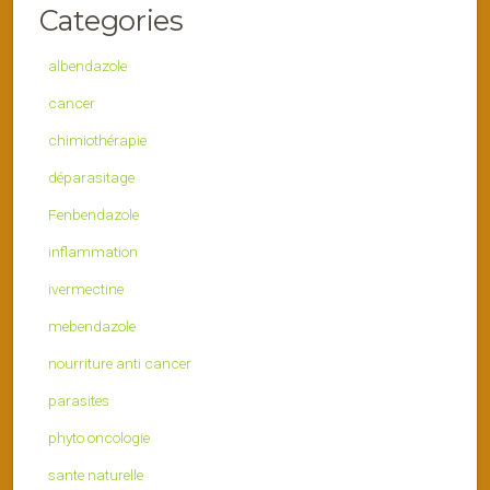
Categories
albendazole
cancer
chimiothérapie
déparasitage
Fenbendazole
inflammation
ivermectine
mebendazole
nourriture anti cancer
parasites
phyto oncologie
sante naturelle