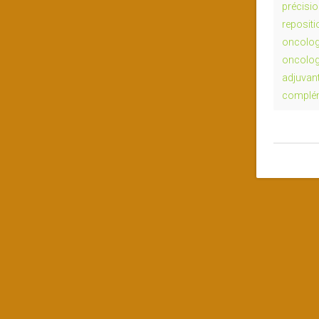
précisi
reposit
oncolog
oncolog
adjuvan
complém