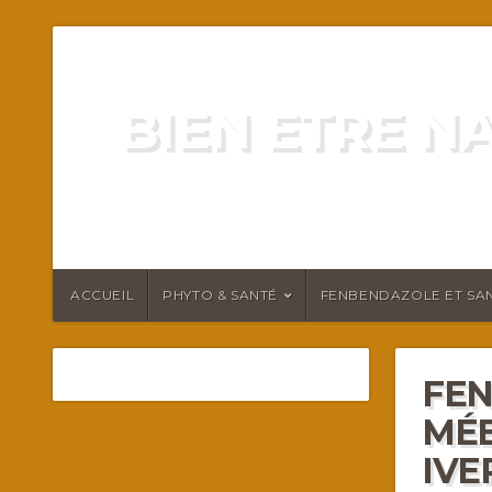
BIEN ETRE N
ENERGIE VITALITÉ SANTÉ N
ACCUEIL
PHYTO & SANTÉ
FENBENDAZOLE ET SAN
FEN
MÉ
IVE