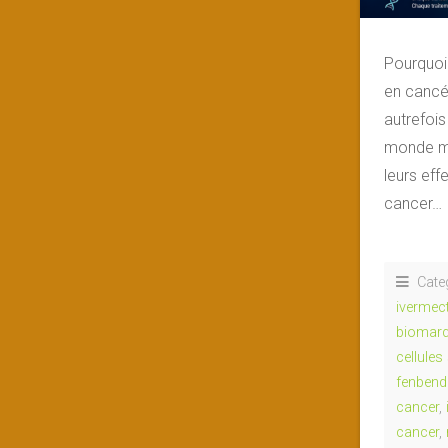
Pourquoi 
en cancé
autrefois
monde méd
leurs eff
cancer…
Cate
ivermec
biomarq
cellule
fenbend
cancer
,
cancer
,