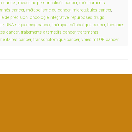
on cancer
,
médecine personnalisée cancer
,
médicaments
ionnés cancer
,
métabolisme du cancer
,
microtubules cancer
,
ie de précision
,
oncologie intégrative
,
repurposed drugs
ie
,
RNA sequencing cancer
,
thérapie métabolique cancer
,
thérapies
tes cancer
,
traitements alternatifs cancer
,
traitements
entaires cancer
,
transcriptomique cancer
,
voies mTOR cancer