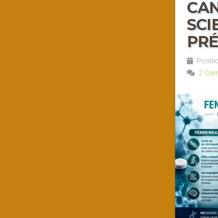
CAN
SCI
PRÉ
Posted
2 Co