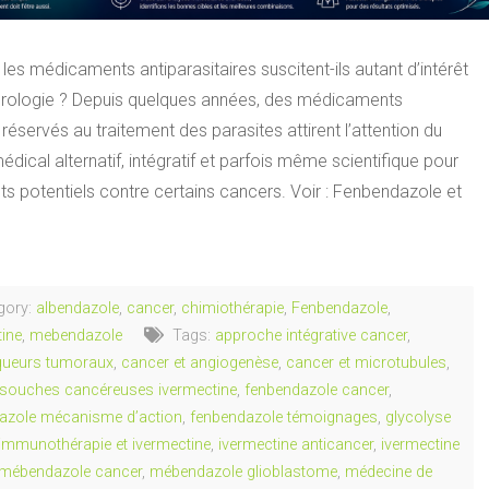
les médicaments antiparasitaires suscitent-ils autant d’intérêt
rologie ? Depuis quelques années, des médicaments
 réservés au traitement des parasites attirent l’attention du
ical alternatif, intégratif et parfois même scientifique pour
ets potentiels contre certains cancers. Voir : Fenbendazole et
gory:
albendazole
,
cancer
,
chimiothérapie
,
Fenbendazole
,
tine
,
mebendazole
Tags:
approche intégrative cancer
,
ueurs tumoraux
,
cancer et angiogenèse
,
cancer et microtubules
,
s souches cancéreuses ivermectine
,
fenbendazole cancer
,
azole mécanisme d’action
,
fenbendazole témoignages
,
glycolyse
immunothérapie et ivermectine
,
ivermectine anticancer
,
ivermectine
mébendazole cancer
,
mébendazole glioblastome
,
médecine de