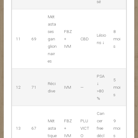
sé
Mét
asta
ses
FBZ
8
Lésio
11
69
gan
+
CBD
moi
ns ↓
glion
IVM
s
nair
es
PSA
5
Réci
↓
12
71
IVM
—
moi
dive
>80
s
%
Can
Mét
FBZ
PLU
cer
9
13
67
asta
+
VICT
free
moi
tique
IVM
O
décl
s