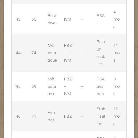
4
Réci
PSA
43
65
IVM
—
moi
dive
↓
s
Reto
Mét
FBZ
11
ur
44
74
asta
+
—
moi
mob
tique
IVM
s
ilité
Mét
FBZ
PSA
8
45
69
asta
+
—
très
moi
ses
IVM
bas
s
Stab
10
Ava
46
71
FBZ
—
ilisat
moi
ncé
ion
s