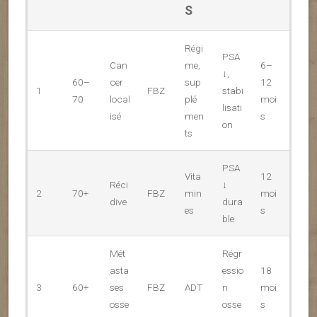
S
Régi
PSA
Can
me,
6–
↓,
60–
cer
sup
12
1
FBZ
stabi
70
local
plé
moi
lisati
isé
men
s
on
ts
PSA
Vita
12
Réci
↓
2
70+
FBZ
min
moi
dive
dura
es
s
ble
Mét
Régr
asta
essio
18
3
60+
ses
FBZ
ADT
n
moi
osse
osse
s