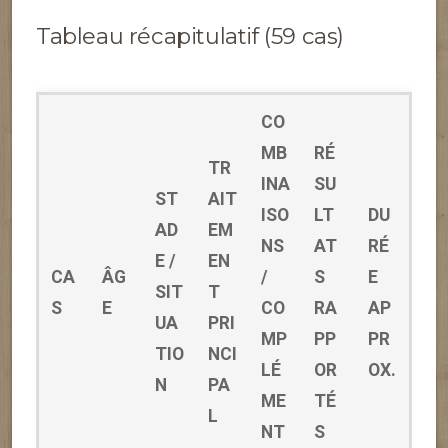
Tableau récapitulatif (59 cas)
CO
MB
RÉ
TR
INA
SU
ST
AIT
ISO
LT
DU
AD
EM
NS
AT
RÉ
E /
EN
CA
ÂG
/
S
E
SIT
T
S
E
CO
RA
AP
UA
PRI
MP
PP
PR
TIO
NCI
LÉ
OR
OX.
N
PA
ME
TÉ
L
NT
S