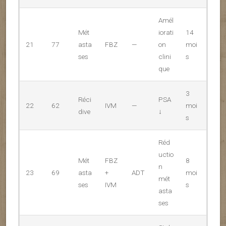
Amél
Mét
iorati
14
21
77
asta
FBZ
—
on
moi
ses
clini
s
que
3
Réci
PSA
22
62
IVM
—
moi
dive
↓
s
Réd
uctio
Mét
FBZ
8
n
23
69
asta
+
ADT
moi
mét
ses
IVM
s
asta
ses