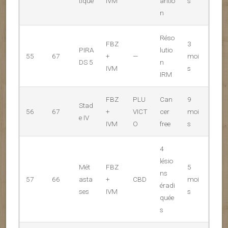
tique
IVM
aritio
s
n
Réso
FBZ
3
PIRA
lutio
55
67
+
—
moi
DS 5
n
IVM
s
IRM
FBZ
PLU
Can
9
Stad
56
67
+
VICT
cer
moi
e IV
IVM
O
free
s
4
lésio
Mét
FBZ
5
ns
57
66
asta
+
CBD
moi
éradi
ses
IVM
s
quée
s