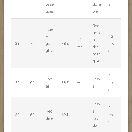
osse
dura
s
uses
ble
Réd
Foie
uctio
+
12
Régi
n
28
74
gan
FBZ
moi
me
dra
glion
s
mati
s
que
6
Loc
PSA
29
60
FBZ
—
moi
al
↓
s
PSA
3
Réci
↓
30
68
IVM
—
moi
dive
rapi
s
de