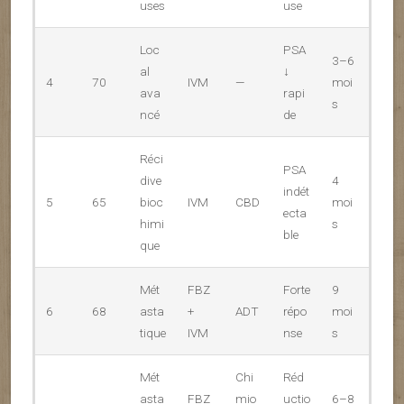
uses
use
Loc
PSA
3–6
al
↓
4
70
IVM
—
moi
ava
rapi
s
ncé
de
Réci
PSA
dive
4
indét
5
65
bioc
IVM
CBD
moi
ecta
himi
s
ble
que
Mét
FBZ
Forte
9
6
68
asta
+
ADT
répo
moi
tique
IVM
nse
s
Mét
Chi
Réd
asta
FBZ
mio
uctio
6–8