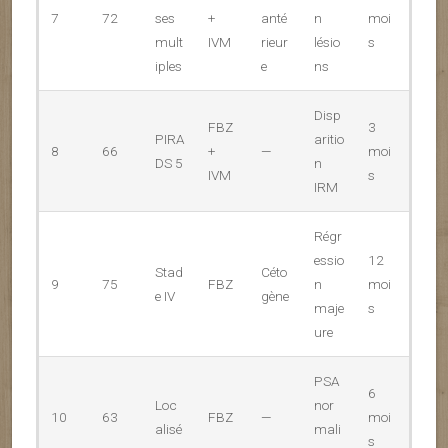
7
72
ses
+
anté
n
moi
mult
IVM
rieur
lésio
s
iples
e
ns
Disp
FBZ
3
PIRA
aritio
8
66
+
—
moi
DS 5
n
IVM
s
IRM
Régr
essio
12
Stad
Céto
9
75
FBZ
n
moi
e IV
gène
maje
s
ure
PSA
6
Loc
nor
10
63
FBZ
—
moi
alisé
mali
s