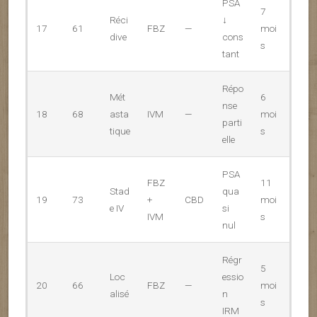
PSA
7
Réci
↓
17
61
FBZ
—
moi
dive
cons
s
tant
Répo
Mét
6
nse
18
68
asta
IVM
—
moi
parti
tique
s
elle
PSA
FBZ
11
Stad
qua
19
73
+
CBD
moi
e IV
si
IVM
s
nul
Régr
5
Loc
essio
20
66
FBZ
—
moi
alisé
n
s
IRM