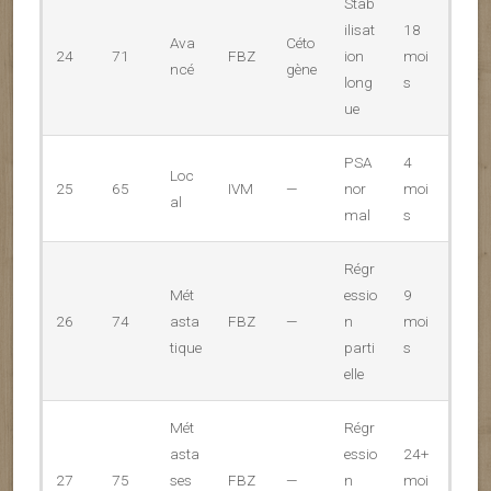
Stab
ilisat
18
Ava
Céto
24
71
FBZ
ion
moi
ncé
gène
long
s
ue
PSA
4
Loc
25
65
IVM
—
nor
moi
al
mal
s
Régr
Mét
essio
9
26
74
asta
FBZ
—
n
moi
tique
parti
s
elle
Mét
Régr
asta
essio
24+
27
75
ses
FBZ
—
n
moi