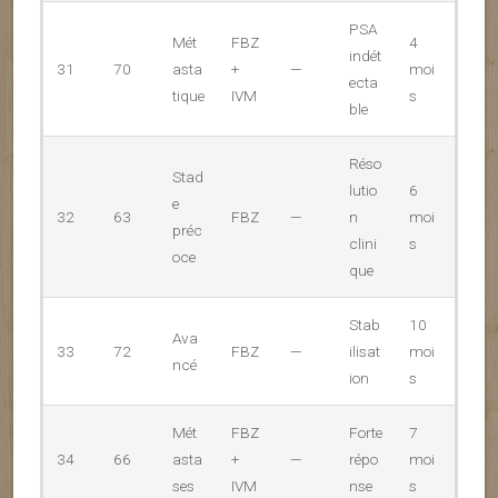
PSA
Mét
FBZ
4
indét
31
70
asta
+
—
moi
ecta
tique
IVM
s
ble
Réso
Stad
lutio
6
e
32
63
FBZ
—
n
moi
préc
clini
s
oce
que
Stab
10
Ava
33
72
FBZ
—
ilisat
moi
ncé
ion
s
Mét
FBZ
Forte
7
34
66
asta
+
—
répo
moi
ses
IVM
nse
s