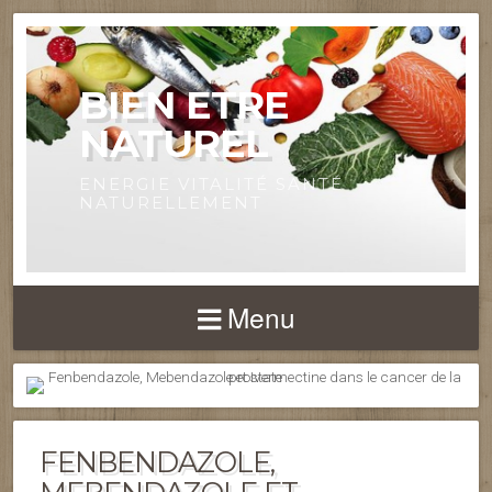
BIEN ETRE
NATUREL
ENERGIE VITALITÉ SANTÉ
NATURELLEMENT
Menu
FENBENDAZOLE,