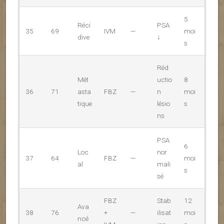
5
Réci
PSA
35
69
IVM
—
moi
dive
↓
s
Réd
Mét
uctio
8
36
71
asta
FBZ
—
n
moi
tique
lésio
s
ns
PSA
6
Loc
nor
37
64
FBZ
—
moi
al
mali
s
sé
FBZ
Stab
12
Ava
38
76
+
—
ilisat
moi
ncé