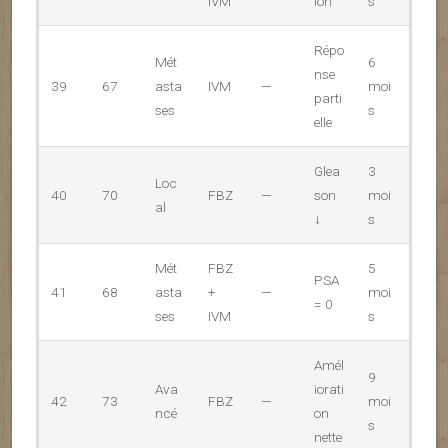
IVM
ion
s
Répo
Mét
6
nse
39
67
asta
IVM
—
moi
parti
ses
s
elle
Glea
3
Loc
40
70
FBZ
—
son
moi
al
↓
s
Mét
FBZ
5
PSA
41
68
asta
+
—
moi
= 0
ses
IVM
s
Amél
9
Ava
iorati
42
73
FBZ
—
moi
ncé
on
s
nette