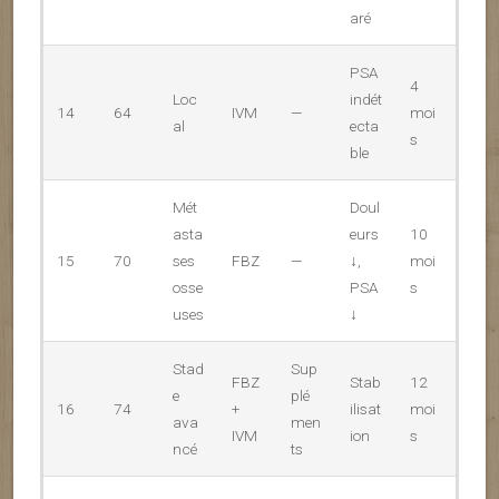
aré
PSA
4
Loc
indét
14
64
IVM
—
moi
al
ecta
s
ble
Mét
Doul
asta
eurs
10
15
70
ses
FBZ
—
↓,
moi
osse
PSA
s
uses
↓
Stad
Sup
FBZ
Stab
12
e
plé
16
74
+
ilisat
moi
ava
men
IVM
ion
s
ncé
ts