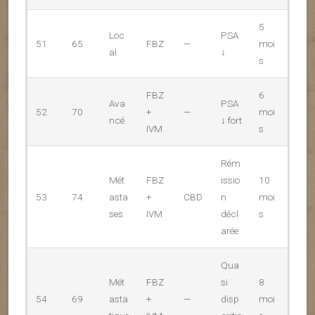
5
Loc
PSA
51
65
FBZ
—
moi
al
↓
s
FBZ
6
Ava
PSA
52
70
+
—
moi
ncé
↓ fort
IVM
s
Rém
Mét
FBZ
issio
10
53
74
asta
+
CBD
n
moi
ses
IVM
décl
s
arée
Qua
Mét
FBZ
si
8
54
69
asta
+
—
disp
moi