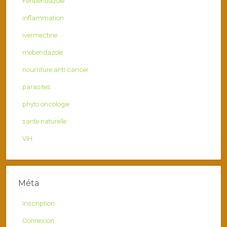
Fenbendazole
inflammation
ivermectine
mebendazole
nourriture anti cancer
parasites
phyto oncologie
sante naturelle
VIH
Méta
Inscription
Connexion