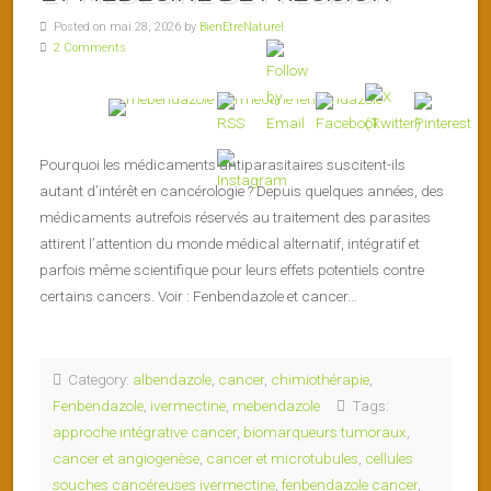
Posted on mai 28, 2026 by
BienEtreNaturel
2 Comments
Pourquoi les médicaments antiparasitaires suscitent-ils
autant d’intérêt en cancérologie ? Depuis quelques années, des
médicaments autrefois réservés au traitement des parasites
attirent l’attention du monde médical alternatif, intégratif et
parfois même scientifique pour leurs effets potentiels contre
certains cancers. Voir : Fenbendazole et cancer…
Category:
albendazole
,
cancer
,
chimiothérapie
,
Fenbendazole
,
ivermectine
,
mebendazole
Tags:
approche intégrative cancer
,
biomarqueurs tumoraux
,
cancer et angiogenèse
,
cancer et microtubules
,
cellules
souches cancéreuses ivermectine
,
fenbendazole cancer
,