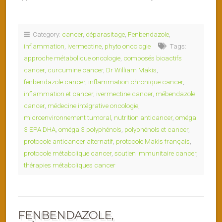
Category:
cancer
,
déparasitage
,
Fenbendazole
,
inflammation
,
ivermectine
,
phyto oncologie
Tags:
approche métabolique oncologie
,
composés bioactifs
cancer
,
curcumine cancer
,
Dr William Makis
,
fenbendazole cancer
,
inflammation chronique cancer
,
inflammation et cancer
,
ivermectine cancer
,
mébendazole
cancer
,
médecine intégrative oncologie
,
microenvironnement tumoral
,
nutrition anticancer
,
oméga
3 EPA DHA
,
oméga 3 polyphénols
,
polyphénols et cancer
,
protocole anticancer alternatif
,
protocole Makis français
,
protocole métabolique cancer
,
soutien immunitaire cancer
,
thérapies métaboliques cancer
FENBENDAZOLE,