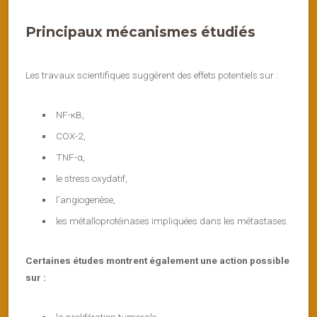
Principaux mécanismes étudiés
Les travaux scientifiques suggèrent des effets potentiels sur :
NF-κB,
COX-2,
TNF-α,
le stress oxydatif,
l’angiogenèse,
les métalloprotéinases impliquées dans les métastases.
Certaines études montrent également une action possible
sur :