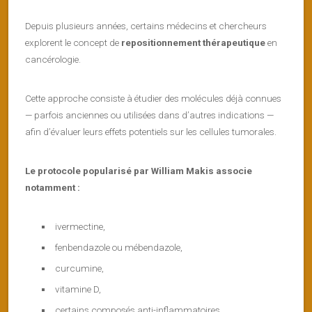
Depuis plusieurs années, certains médecins et chercheurs
explorent le concept de
repositionnement thérapeutique
en
cancérologie.
Cette approche consiste à étudier des molécules déjà connues
— parfois anciennes ou utilisées dans d’autres indications —
afin d’évaluer leurs effets potentiels sur les cellules tumorales.
Le protocole popularisé par William Makis associe
notamment :
ivermectine,
fenbendazole ou mébendazole,
curcumine,
vitamine D,
certains composés anti-inflammatoires,