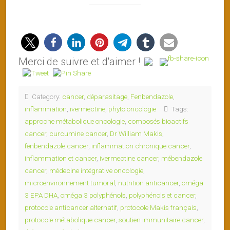
Merci de suivre et d'aimer !
Category:
cancer
,
déparasitage
,
Fenbendazole
,
inflammation
,
ivermectine
,
phyto oncologie
Tags:
approche métabolique oncologie
,
composés bioactifs
cancer
,
curcumine cancer
,
Dr William Makis
,
fenbendazole cancer
,
inflammation chronique cancer
,
inflammation et cancer
,
ivermectine cancer
,
mébendazole
cancer
,
médecine intégrative oncologie
,
microenvironnement tumoral
,
nutrition anticancer
,
oméga
3 EPA DHA
,
oméga 3 polyphénols
,
polyphénols et cancer
,
protocole anticancer alternatif
,
protocole Makis français
,
protocole métabolique cancer
,
soutien immunitaire cancer
,