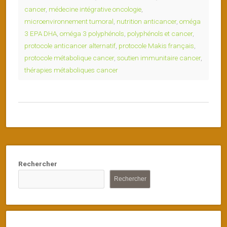
cancer
,
médecine intégrative oncologie
,
microenvironnement tumoral
,
nutrition anticancer
,
oméga
3 EPA DHA
,
oméga 3 polyphénols
,
polyphénols et cancer
,
protocole anticancer alternatif
,
protocole Makis français
,
protocole métabolique cancer
,
soutien immunitaire cancer
,
thérapies métaboliques cancer
Rechercher
Rechercher