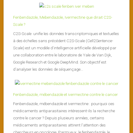
Fenbendazole, Mebendazole, Ivermectine que dirait C2S-
Scale ?
C2S-Scale unifie les données transcriptomiques et textuelles
à des échelles sans précédent C2S-Scale (Cell2Sentence-
Scale) est un modèle d’intelligence artificielle développé par
une collaboration entre le laboratoire de Yale de Van Dijk,
Google Research et Google DeepMind. Son objectif est
d’analyser les données de séquençage...
Fenbendazole, mébendazole et ivermectine contre le cancer
Fenbendazole, mébendazole et ivermectine : pourquoi ces
médicaments antiparasitaires intéressent-ils la recherche
contre le cancer ? Depuis plusieurs années, certains
médicaments antiparasitaires attirent l’attention des
chercheurs en oncologie. Parmi eux, le fenbendazole, le