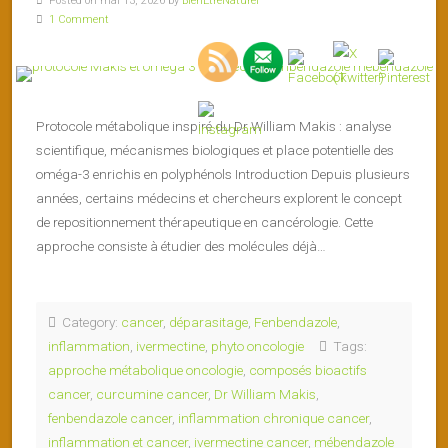
Posted on mai 13, 2026 by
BienEtreNaturel
1 Comment
Protocole métabolique inspiré du Dr William Makis : analyse
scientifique, mécanismes biologiques et place potentielle des
oméga-3 enrichis en polyphénols Introduction Depuis plusieurs
années, certains médecins et chercheurs explorent le concept
de repositionnement thérapeutique en cancérologie. Cette
approche consiste à étudier des molécules déjà…
Category:
cancer
,
déparasitage
,
Fenbendazole
,
inflammation
,
ivermectine
,
phyto oncologie
Tags:
approche métabolique oncologie
,
composés bioactifs
cancer
,
curcumine cancer
,
Dr William Makis
,
fenbendazole cancer
,
inflammation chronique cancer
,
inflammation et cancer
,
ivermectine cancer
,
mébendazole