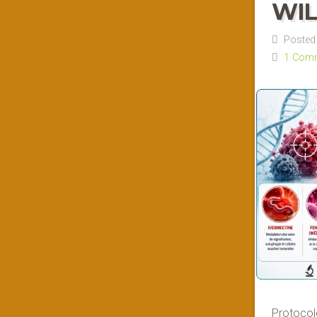
WIL
Posted 
1 Com
Protocole