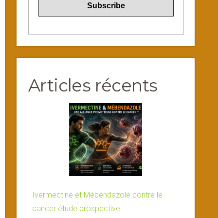
Articles récents
Ivermectine et Mébendazole contre le
cancer étude prospective