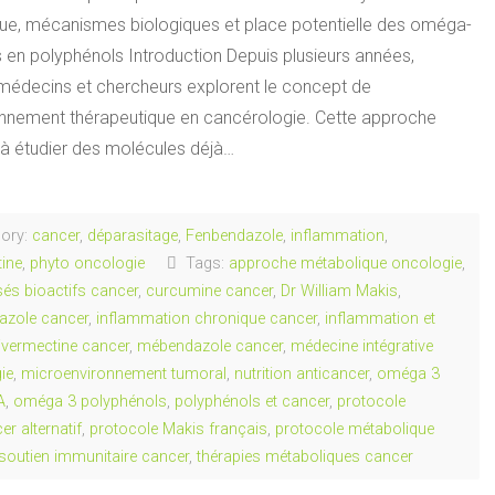
ique, mécanismes biologiques et place potentielle des oméga-
s en polyphénols Introduction Depuis plusieurs années,
 médecins et chercheurs explorent le concept de
onnement thérapeutique en cancérologie. Cette approche
 à étudier des molécules déjà…
ory:
cancer
,
déparasitage
,
Fenbendazole
,
inflammation
,
tine
,
phyto oncologie
Tags:
approche métabolique oncologie
,
s bioactifs cancer
,
curcumine cancer
,
Dr William Makis
,
azole cancer
,
inflammation chronique cancer
,
inflammation et
ivermectine cancer
,
mébendazole cancer
,
médecine intégrative
ie
,
microenvironnement tumoral
,
nutrition anticancer
,
oméga 3
A
,
oméga 3 polyphénols
,
polyphénols et cancer
,
protocole
er alternatif
,
protocole Makis français
,
protocole métabolique
soutien immunitaire cancer
,
thérapies métaboliques cancer