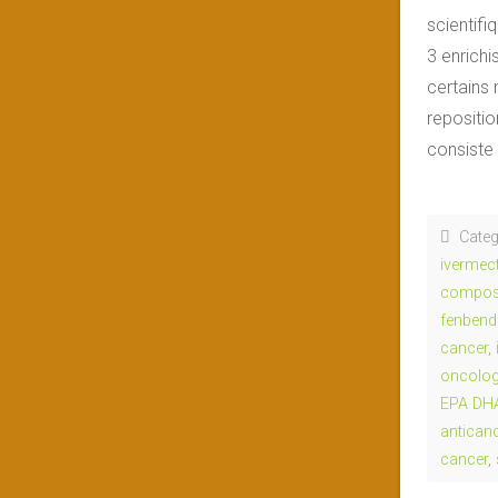
scientif
3 enrichi
certains
repositi
consiste
Categ
ivermec
composé
fenbend
cancer
,
oncolog
EPA DH
anticanc
cancer
,