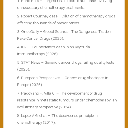
Farid Fata – Largest health care fraud case involving
unnecessary chemotherapy treatments.
Robert Courtney case – Dilution of chemotherapy drugs
affecting thousands of prescriptions.
OncoDaily – Global Scandal: The Dangerous Trade in
Fake Cancer Drugs (2025).
ICIJ – Counterfeiters cash in on Keytruda
immunotherapy (2026).
STAT News – Generic cancer drugs failing quality tests
(2025).
European Perspectives – Cancer drug shortages in
Europe (2026).
Padovano F., Villa C. – The development of drug
resistance in metastatic tumours under chemotherapy: an
evolutionary perspective (2024).
Lopez A.G. et al. – The dose-dense principle in
chemotherapy (2017).