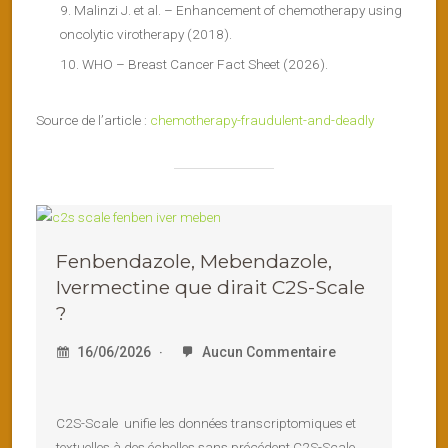
Malinzi J. et al. – Enhancement of chemotherapy using
oncolytic virotherapy (2018).
WHO – Breast Cancer Fact Sheet (2026).
Source de l’article :
chemotherapy-fraudulent-and-deadly
Fenbendazole, Mebendazole,
Ivermectine que dirait C2S-Scale
?
16/06/2026
Aucun Commentaire
C2S-Scale unifie les données transcriptomiques et
textuelles à des échelles sans précédent C2S-Scale