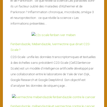
et de Parkinson : ce que révèle la science Les parasites sont-
ils un facteur oublié des maladies d’Alzheimer et de
Parkinson ? Inflammation chronique, microbiote, oméga-3
et neuroprotection : ce que révèle la science « Les
informations présentées...
Fenbendazole, Mebendazole, Ivermectine que dirait C2S-
Scale ?
C2S-Scale unifie les données transcriptomiques et textuelles
à des échelles sans précédent C2S-Scale (Cell2Sentence-
Scale) est un modèle d’intelligence artificielle développé par
une collaboration entre le laboratoire de Yale de Van Dijk,
Google Research et Google DeepMind. Son objectif est
d’analyser les données de séquençage...
Fenbendazole, mébendazole et ivermectine contre le cancer