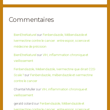
Commentaires
BienEtreNaturel
sur
Fenbendazole, Mébendazole et
Ivermectine contre le cancer : entre espoir, science et
médecine de précision
BienEtreNaturel
sur
VIH, inflammation chronique et
vieillissement
Fenbendazole, Mebendazole, Ivermectine que dirait C2S-
Scale ?
sur
Fenbendazole, mébendazole et ivermectine
contre le cancer
Chantal Muller
sur
VIH, inflammation chronique et
vieillissement
gerald colard
sur
Fenbendazole, Mébendazole et
Ivermectine contre le cancer : entre espoir, science et