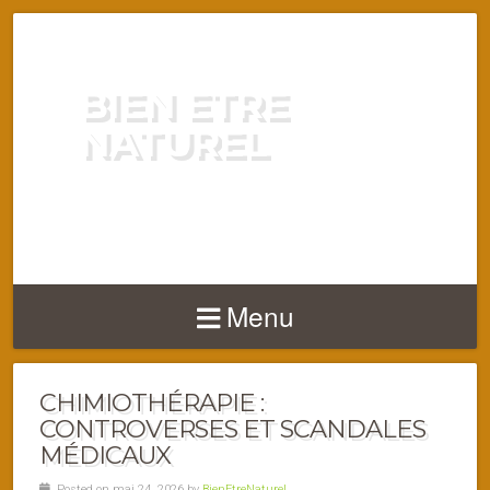
BIEN ETRE
NATUREL
ENERGIE VITALITÉ SANTÉ
NATURELLEMENT
Menu
CHIMIOTHÉRAPIE :
CONTROVERSES ET SCANDALES
MÉDICAUX
Posted on mai 24, 2026 by
BienEtreNaturel