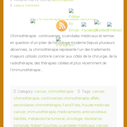
Posted on mai 24, 2026 by
BienEtreNaturel
Leave a Comment
Chimiothérapie : controverses, scandales médicaux et remise
en question d’un pilier de l’oncologie moderne Depuis plusieurs
décennies, la chimiothérapie représente l’un des traitements
majeurs utilisés contre le cancer aux côtés de la chirurgie, de la
radiothérapie, des thérapies ciblées et plus récemment de
l’immunothérapie….
Category:
cancer
,
chimiothérapie
Tags:
cancer
,
chimiothérapie
,
controverses chimiothérapie
,
effets
secondaires chimiothérapie
,
Farid Fata
,
fraude médicale
cancer
,
immunothérapie
,
médicaments anticancéreux
falsifiés
,
métabolisme tumoral
,
oncologie
,
résistance
tumorale
,
Robert Courtney
,
scandales médicaux cancer
,