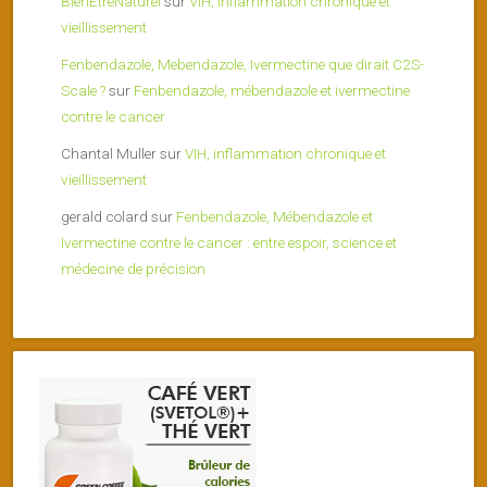
BienEtreNaturel
sur
VIH, inflammation chronique et
vieillissement
Fenbendazole, Mebendazole, Ivermectine que dirait C2S-
Scale ?
sur
Fenbendazole, mébendazole et ivermectine
contre le cancer
Chantal Muller
sur
VIH, inflammation chronique et
vieillissement
gerald colard
sur
Fenbendazole, Mébendazole et
Ivermectine contre le cancer : entre espoir, science et
médecine de précision