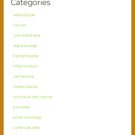
Categories
albendazole
cancer
chimiothérapie
déparasitage
Fenbendazole
inflammation
ivermectine
mebendazole
nourriture anti cancer
parasites
phyto oncologie
sante naturelle