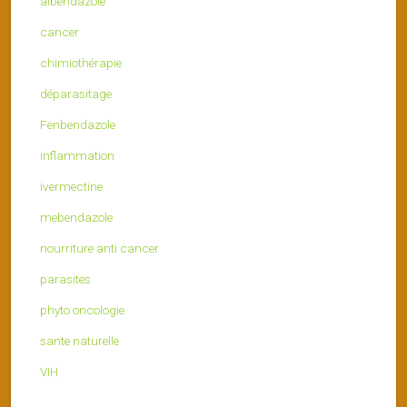
albendazole
cancer
chimiothérapie
déparasitage
Fenbendazole
inflammation
ivermectine
mebendazole
nourriture anti cancer
parasites
phyto oncologie
sante naturelle
VIH