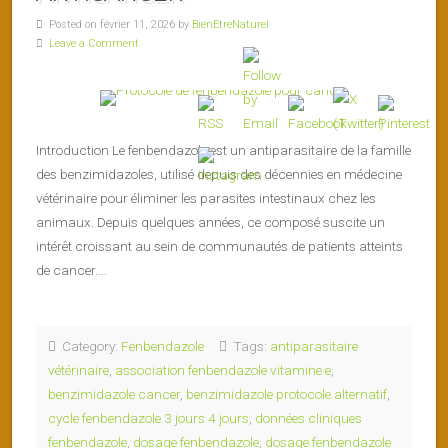
Posted on février 11, 2026 by
BienEtreNaturel
Leave a Comment
Introduction Le fenbendazole est un antiparasitaire de la famille
des benzimidazoles, utilisé depuis des décennies en médecine
vétérinaire pour éliminer les parasites intestinaux chez les
animaux. Depuis quelques années, ce composé suscite un
intérêt croissant au sein de communautés de patients atteints
de cancer….
Category:
Fenbendazole
Tags:
antiparasitaire
vétérinaire
,
association fenbendazole vitamine e
,
benzimidazole cancer
,
benzimidazole protocole alternatif
,
cycle fenbendazole 3 jours 4 jours
,
données cliniques
fenbendazole
,
dosage fenbendazole
,
dosage fenbendazole