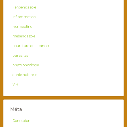
Fenbendazole
inflammation
ivermectine
mebendazole
nourriture anti cancer
parasites
phyto oncologie
sante naturelle
VIH
Méta
Connexion