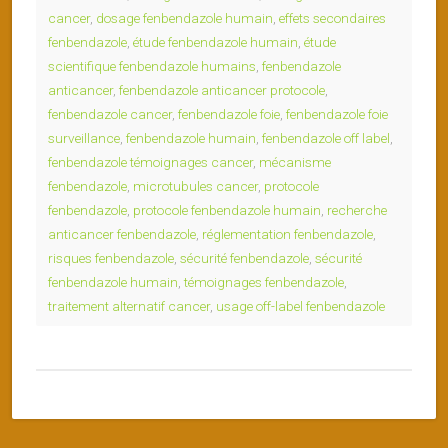
cancer
,
dosage fenbendazole humain
,
effets secondaires
fenbendazole
,
étude fenbendazole humain
,
étude
scientifique fenbendazole humains
,
fenbendazole
anticancer
,
fenbendazole anticancer protocole
,
fenbendazole cancer
,
fenbendazole foie
,
fenbendazole foie
surveillance
,
fenbendazole humain
,
fenbendazole off label
,
fenbendazole témoignages cancer
,
mécanisme
fenbendazole
,
microtubules cancer
,
protocole
fenbendazole
,
protocole fenbendazole humain
,
recherche
anticancer fenbendazole
,
réglementation fenbendazole
,
risques fenbendazole
,
sécurité fenbendazole
,
sécurité
fenbendazole humain
,
témoignages fenbendazole
,
traitement alternatif cancer
,
usage off-label fenbendazole