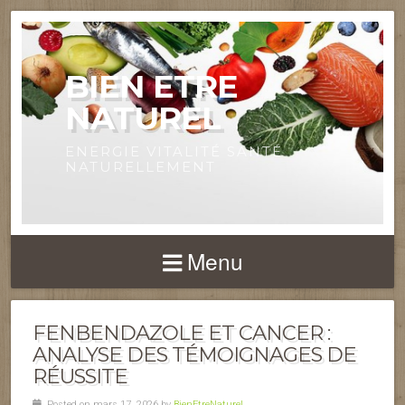
BIEN ETRE
NATUREL
ENERGIE VITALITÉ SANTÉ
NATURELLEMENT
Menu
FENBENDAZOLE ET CANCER :
ANALYSE DES TÉMOIGNAGES DE
RÉUSSITE
Posted on mars 17, 2026 by
BienEtreNaturel