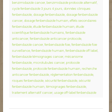
benzimidazole cancer
,
benzimidazole protocole alternatif
,
cycle fenbendazole 3 jours 4 jours
,
données cliniques
fenbendazole
,
dosage fenbendazole
,
dosage fenbendazole
cancer
,
dosage fenbendazole humain
,
effets secondaires
fenbendazole
,
étude fenbendazole humain
,
étude
scientifique fenbendazole humains
,
fenbendazole
anticancer
,
fenbendazole anticancer protocole
,
fenbendazole cancer
,
fenbendazole foie
,
fenbendazole foie
surveillance
,
fenbendazole humain
,
fenbendazole off label
,
fenbendazole témoignages cancer
,
mécanisme
fenbendazole
,
microtubules cancer
,
protocole
fenbendazole
,
protocole fenbendazole humain
,
recherche
anticancer fenbendazole
,
réglementation fenbendazole
,
risques fenbendazole
,
sécurité fenbendazole
,
sécurité
fenbendazole humain
,
témoignages fenbendazole
,
traitement alternatif cancer
,
usage off-label fenbendazole