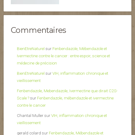
Commentaires
BienEtreNaturel
sur
Fenbendazole, Mébendazole et
Ivermectine contre le cancer : entre espoir, science et
médecine de précision
BienEtreNaturel
sur
VIH, inflammation chronique et
vieillissement
Fenbendazole, Mebendazole, Ivermectine que dirait C2S-
Scale ?
sur
Fenbendazole, mébendazole et ivermectine
contre le cancer
Chantal Muller
sur
VIH, inflammation chronique et
vieillissement
gerald colard
sur
Fenbendazole, Mébendazole et