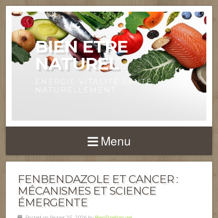
BIEN ETRE
NATUREL
ENERGIE VITALITÉ SANTÉ
NATURELLEMENT
Menu
FENBENDAZOLE ET CANCER :
MÉCANISMES ET SCIENCE
ÉMERGENTE
Posted on février 25, 2026 by
BienEtreNaturel