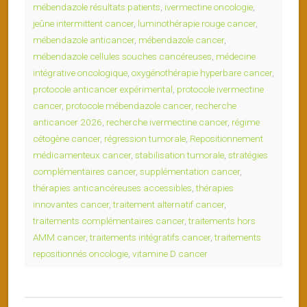
mébendazole résultats patients
,
ivermectine oncologie
,
jeûne intermittent cancer
,
luminothérapie rouge cancer
,
mébendazole anticancer
,
mébendazole cancer
,
mébendazole cellules souches cancéreuses
,
médecine
intégrative oncologique
,
oxygénothérapie hyperbare cancer
,
protocole anticancer expérimental
,
protocole ivermectine
cancer
,
protocole mébendazole cancer
,
recherche
anticancer 2026
,
recherche ivermectine cancer
,
régime
cétogène cancer
,
régression tumorale
,
Repositionnement
médicamenteux cancer
,
stabilisation tumorale
,
stratégies
complémentaires cancer
,
supplémentation cancer
,
thérapies anticancéreuses accessibles
,
thérapies
innovantes cancer
,
traitement alternatif cancer
,
traitements complémentaires cancer
,
traitements hors
AMM cancer
,
traitements intégratifs cancer
,
traitements
repositionnés oncologie
,
vitamine D cancer