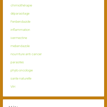
chimiothérapie
déparasitage
Fenbendazole
inflammation
ivermectine
mebendazole
nourriture anti cancer
parasites
phyto oncologie
sante naturelle
VIH