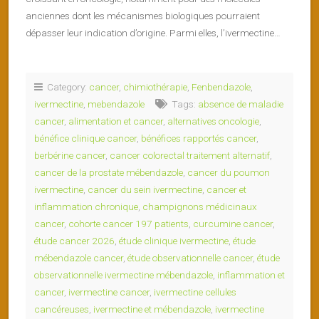
anciennes dont les mécanismes biologiques pourraient
dépasser leur indication d’origine. Parmi elles, l’ivermectine…
Category:
cancer
,
chimiothérapie
,
Fenbendazole
,
ivermectine
,
mebendazole
Tags:
absence de maladie
cancer
,
alimentation et cancer
,
alternatives oncologie
,
bénéfice clinique cancer
,
bénéfices rapportés cancer
,
berbérine cancer
,
cancer colorectal traitement alternatif
,
cancer de la prostate mébendazole
,
cancer du poumon
ivermectine
,
cancer du sein ivermectine
,
cancer et
inflammation chronique
,
champignons médicinaux
cancer
,
cohorte cancer 197 patients
,
curcumine cancer
,
étude cancer 2026
,
étude clinique ivermectine
,
étude
mébendazole cancer
,
étude observationnelle cancer
,
étude
observationnelle ivermectine mébendazole
,
inflammation et
cancer
,
ivermectine cancer
,
ivermectine cellules
cancéreuses
,
ivermectine et mébendazole
,
ivermectine