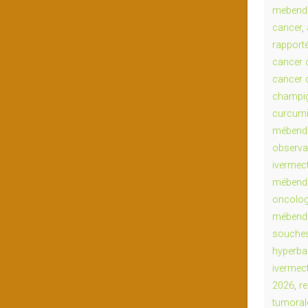
mebend
cancer
,
rapport
cancer 
cancer 
champig
curcumi
mébenda
observa
ivermec
mébend
oncolog
mébenda
souche
hyperba
ivermec
2026
,
r
tumoral