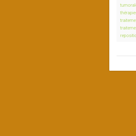
tumoral
thérapi
traiteme
traitem
reposit