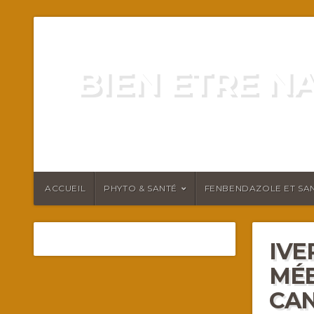
BIEN ETRE N
ENERGIE VITALITÉ SANTÉ N
ACCUEIL
PHYTO & SANTÉ
FENBENDAZOLE ET SAN
IVE
MÉB
CAN