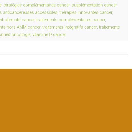
e
,
stratégies complémentaires cancer
,
supplémentation cancer
,
es anticancéreuses accessibles
,
thérapies innovantes cancer
,
nt alternatif cancer
,
traitements complémentaires cancer
,
ents hors AMM cancer
,
traitements intégratifs cancer
,
traitements
ionnés oncologie
,
vitamine D cancer