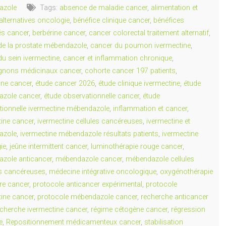
azole
Tags:
absence de maladie cancer
,
alimentation et
alternatives oncologie
,
bénéfice clinique cancer
,
bénéfices
és cancer
,
berbérine cancer
,
cancer colorectal traitement alternatif
,
de la prostate mébendazole
,
cancer du poumon ivermectine
,
du sein ivermectine
,
cancer et inflammation chronique
,
nons médicinaux cancer
,
cohorte cancer 197 patients
,
ne cancer
,
étude cancer 2026
,
étude clinique ivermectine
,
étude
zole cancer
,
étude observationnelle cancer
,
étude
tionnelle ivermectine mébendazole
,
inflammation et cancer
,
tine cancer
,
ivermectine cellules cancéreuses
,
ivermectine et
azole
,
ivermectine mébendazole résultats patients
,
ivermectine
ie
,
jeûne intermittent cancer
,
luminothérapie rouge cancer
,
zole anticancer
,
mébendazole cancer
,
mébendazole cellules
s cancéreuses
,
médecine intégrative oncologique
,
oxygénothérapie
re cancer
,
protocole anticancer expérimental
,
protocole
tine cancer
,
protocole mébendazole cancer
,
recherche anticancer
echerche ivermectine cancer
,
régime cétogène cancer
,
régression
e
,
Repositionnement médicamenteux cancer
,
stabilisation