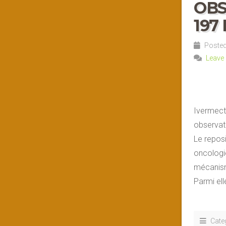
OBS
197
Posted
Leave
Ivermect
observat
Le reposi
oncologi
mécanisme
Parmi ell
Cate