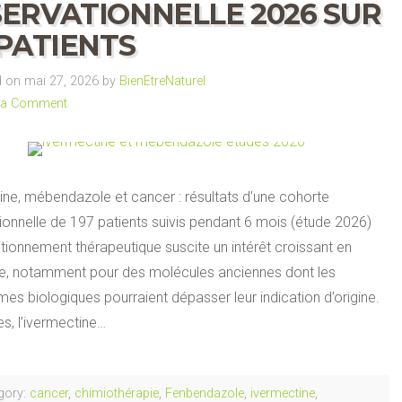
ERVATIONNELLE 2026 SUR
 PATIENTS
 on mai 27, 2026 by
BienEtreNaturel
 a Comment
ine, mébendazole et cancer : résultats d’une cohorte
ionnelle de 197 patients suivis pendant 6 mois (étude 2026)
tionnement thérapeutique suscite un intérêt croissant en
e, notamment pour des molécules anciennes dont les
s biologiques pourraient dépasser leur indication d’origine.
es, l’ivermectine…
gory:
cancer
,
chimiothérapie
,
Fenbendazole
,
ivermectine
,