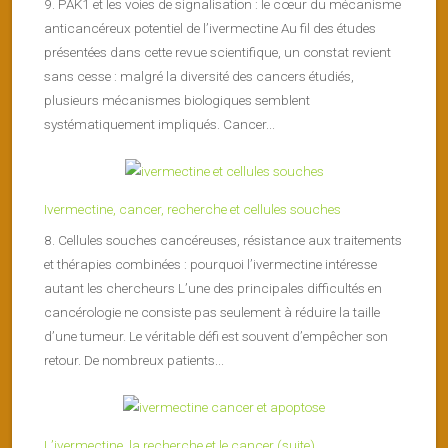
9. PAK1 et les voies de signalisation : le cœur du mécanisme
anticancéreux potentiel de l’ivermectine Au fil des études
présentées dans cette revue scientifique, un constat revient
sans cesse : malgré la diversité des cancers étudiés,
plusieurs mécanismes biologiques semblent
systématiquement impliqués. Cancer...
Ivermectine, cancer, recherche et cellules souches
8. Cellules souches cancéreuses, résistance aux traitements
et thérapies combinées : pourquoi l’ivermectine intéresse
autant les chercheurs L’une des principales difficultés en
cancérologie ne consiste pas seulement à réduire la taille
d’une tumeur. Le véritable défi est souvent d’empêcher son
retour. De nombreux patients...
L’ivermectine, la recherche et le cancer (suite)