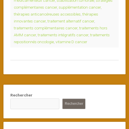
médicamenteux cancer
,
stabilisation tumorale
,
stratégies
complémentaires cancer
,
supplémentation cancer
,
thérapies anticancéreuses accessibles
,
thérapies
innovantes cancer
,
traitement alternatif cancer
,
traitements complémentaires cancer
,
traitements hors
AMM cancer
,
traitements intégratifs cancer
,
traitements
repositionnés oncologie
,
vitamine D cancer
Rechercher
Rechercher