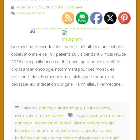
Posted on mai 27, 2026 by
BienEtreNaturel
Leave a Comment
Ivermectine, mébendazole et cancer : résultats d’une cohorte
observationnelle de 197 patients suivis pendant 6 mois (étude
2026) Le repositionnement thérapeutique suscite un intérêt
croissant en oncologie, notamment pour des molécules
anciennes dont les mécanismes biologiques pourraient
dépasser leur indication d’origine. Parmi elles, l’ivermectine…
Category:
cancer
,
chimiothérapie
,
Fenbendazole
,
ivermectine
,
mebendazole
Tags:
absence de maladie
cancer
,
alimentation et cancer
,
alternatives oncologie
,
bénéfice clinique cancer
,
bénéfices rapportés cancer
,
berbérine cancer
,
cancer colorectal traitement alternatif
,