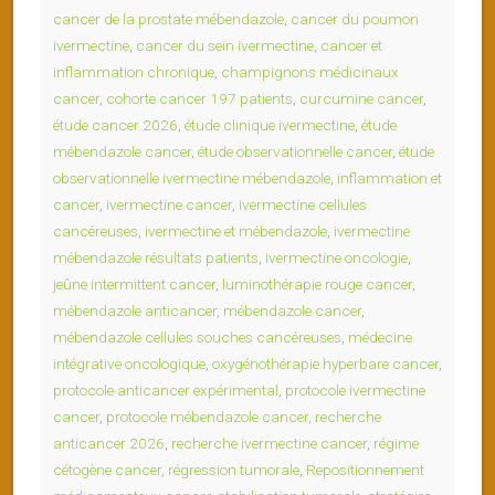
cancer de la prostate mébendazole
,
cancer du poumon
ivermectine
,
cancer du sein ivermectine
,
cancer et
inflammation chronique
,
champignons médicinaux
cancer
,
cohorte cancer 197 patients
,
curcumine cancer
,
étude cancer 2026
,
étude clinique ivermectine
,
étude
mébendazole cancer
,
étude observationnelle cancer
,
étude
observationnelle ivermectine mébendazole
,
inflammation et
cancer
,
ivermectine cancer
,
ivermectine cellules
cancéreuses
,
ivermectine et mébendazole
,
ivermectine
mébendazole résultats patients
,
ivermectine oncologie
,
jeûne intermittent cancer
,
luminothérapie rouge cancer
,
mébendazole anticancer
,
mébendazole cancer
,
mébendazole cellules souches cancéreuses
,
médecine
intégrative oncologique
,
oxygénothérapie hyperbare cancer
,
protocole anticancer expérimental
,
protocole ivermectine
cancer
,
protocole mébendazole cancer
,
recherche
anticancer 2026
,
recherche ivermectine cancer
,
régime
cétogène cancer
,
régression tumorale
,
Repositionnement