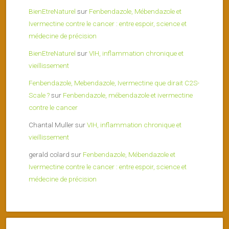
BienEtreNaturel
sur
Fenbendazole, Mébendazole et
Ivermectine contre le cancer : entre espoir, science et
médecine de précision
BienEtreNaturel
sur
VIH, inflammation chronique et
vieillissement
Fenbendazole, Mebendazole, Ivermectine que dirait C2S-
Scale ?
sur
Fenbendazole, mébendazole et ivermectine
contre le cancer
Chantal Muller
sur
VIH, inflammation chronique et
vieillissement
gerald colard
sur
Fenbendazole, Mébendazole et
Ivermectine contre le cancer : entre espoir, science et
médecine de précision