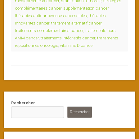
médicamenteux cancer
,
stabilisation tumorale
,
stratégies
complémentaires cancer
,
supplémentation cancer
,
thérapies anticancéreuses accessibles
,
thérapies
innovantes cancer
,
traitement alternatif cancer
,
traitements complémentaires cancer
,
traitements hors
AMM cancer
,
traitements intégratifs cancer
,
traitements
repositionnés oncologie
,
vitamine D cancer
Rechercher
Rechercher