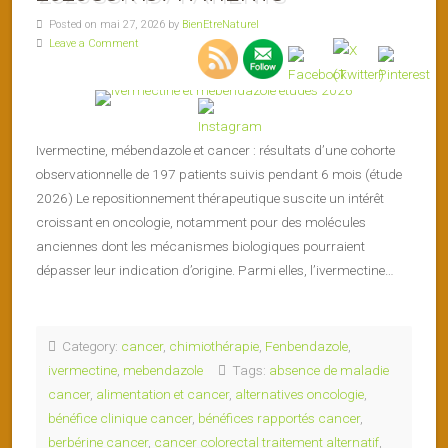
Posted on mai 27, 2026 by
BienEtreNaturel
Leave a Comment
Ivermectine, mébendazole et cancer : résultats d’une cohorte
observationnelle de 197 patients suivis pendant 6 mois (étude
2026) Le repositionnement thérapeutique suscite un intérêt
croissant en oncologie, notamment pour des molécules
anciennes dont les mécanismes biologiques pourraient
dépasser leur indication d’origine. Parmi elles, l’ivermectine…
Category:
cancer
,
chimiothérapie
,
Fenbendazole
,
ivermectine
,
mebendazole
Tags:
absence de maladie
cancer
,
alimentation et cancer
,
alternatives oncologie
,
bénéfice clinique cancer
,
bénéfices rapportés cancer
,
berbérine cancer
,
cancer colorectal traitement alternatif
,