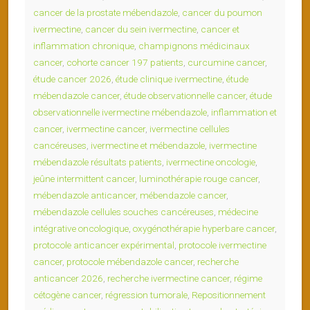
cancer de la prostate mébendazole
,
cancer du poumon
ivermectine
,
cancer du sein ivermectine
,
cancer et
inflammation chronique
,
champignons médicinaux
cancer
,
cohorte cancer 197 patients
,
curcumine cancer
,
étude cancer 2026
,
étude clinique ivermectine
,
étude
mébendazole cancer
,
étude observationnelle cancer
,
étude
observationnelle ivermectine mébendazole
,
inflammation et
cancer
,
ivermectine cancer
,
ivermectine cellules
cancéreuses
,
ivermectine et mébendazole
,
ivermectine
mébendazole résultats patients
,
ivermectine oncologie
,
jeûne intermittent cancer
,
luminothérapie rouge cancer
,
mébendazole anticancer
,
mébendazole cancer
,
mébendazole cellules souches cancéreuses
,
médecine
intégrative oncologique
,
oxygénothérapie hyperbare cancer
,
protocole anticancer expérimental
,
protocole ivermectine
cancer
,
protocole mébendazole cancer
,
recherche
anticancer 2026
,
recherche ivermectine cancer
,
régime
cétogène cancer
,
régression tumorale
,
Repositionnement