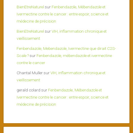
BienEtreNaturel
sur
Fenbendazole, Mébendazole et
Ivermectine contre le cancer : entre espoir, science et
médecine de précision
BienEtreNaturel
sur
VIH, inflammation chronique et
vieillissement
Fenbendazole, Mebendazole, Ivermectine que dirait C2S-
Scale ?
sur
Fenbendazole, mébendazole et ivermectine
contre le cancer
Chantal Muller
sur
VIH, inflammation chronique et
vieillissement
gerald colard
sur
Fenbendazole, Mébendazole et
Ivermectine contre le cancer : entre espoir, science et
médecine de précision