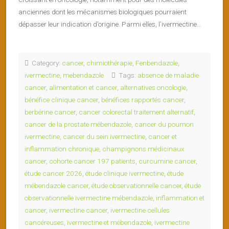
anciennes dont les mécanismes biologiques pourraient
dépasser leur indication d’origine. Parmi elles, l’ivermectine…
Category:
cancer
,
chimiothérapie
,
Fenbendazole
,
ivermectine
,
mebendazole
Tags:
absence de maladie
cancer
,
alimentation et cancer
,
alternatives oncologie
,
bénéfice clinique cancer
,
bénéfices rapportés cancer
,
berbérine cancer
,
cancer colorectal traitement alternatif
,
cancer de la prostate mébendazole
,
cancer du poumon
ivermectine
,
cancer du sein ivermectine
,
cancer et
inflammation chronique
,
champignons médicinaux
cancer
,
cohorte cancer 197 patients
,
curcumine cancer
,
étude cancer 2026
,
étude clinique ivermectine
,
étude
mébendazole cancer
,
étude observationnelle cancer
,
étude
observationnelle ivermectine mébendazole
,
inflammation et
cancer
,
ivermectine cancer
,
ivermectine cellules
cancéreuses
,
ivermectine et mébendazole
,
ivermectine