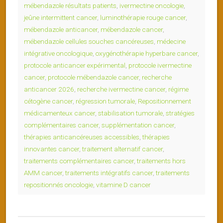
mébendazole résultats patients
,
ivermectine oncologie
,
jeûne intermittent cancer
,
luminothérapie rouge cancer
,
mébendazole anticancer
,
mébendazole cancer
,
mébendazole cellules souches cancéreuses
,
médecine
intégrative oncologique
,
oxygénothérapie hyperbare cancer
,
protocole anticancer expérimental
,
protocole ivermectine
cancer
,
protocole mébendazole cancer
,
recherche
anticancer 2026
,
recherche ivermectine cancer
,
régime
cétogène cancer
,
régression tumorale
,
Repositionnement
médicamenteux cancer
,
stabilisation tumorale
,
stratégies
complémentaires cancer
,
supplémentation cancer
,
thérapies anticancéreuses accessibles
,
thérapies
innovantes cancer
,
traitement alternatif cancer
,
traitements complémentaires cancer
,
traitements hors
AMM cancer
,
traitements intégratifs cancer
,
traitements
repositionnés oncologie
,
vitamine D cancer