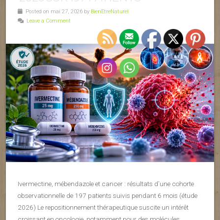
Posted on mai 27, 2026 by
BienEtreNaturel
Leave a Comment
Ivermectine, mébendazole et cancer : résultats d’une cohorte
observationnelle de 197 patients suivis pendant 6 mois (étude
2026) Le repositionnement thérapeutique suscite un intérêt
croissant en oncologie, notamment pour des molécules