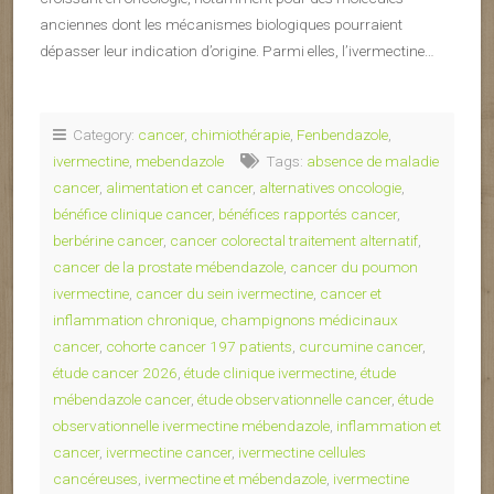
anciennes dont les mécanismes biologiques pourraient
dépasser leur indication d’origine. Parmi elles, l’ivermectine…
Category:
cancer
,
chimiothérapie
,
Fenbendazole
,
ivermectine
,
mebendazole
Tags:
absence de maladie
cancer
,
alimentation et cancer
,
alternatives oncologie
,
bénéfice clinique cancer
,
bénéfices rapportés cancer
,
berbérine cancer
,
cancer colorectal traitement alternatif
,
cancer de la prostate mébendazole
,
cancer du poumon
ivermectine
,
cancer du sein ivermectine
,
cancer et
inflammation chronique
,
champignons médicinaux
cancer
,
cohorte cancer 197 patients
,
curcumine cancer
,
étude cancer 2026
,
étude clinique ivermectine
,
étude
mébendazole cancer
,
étude observationnelle cancer
,
étude
observationnelle ivermectine mébendazole
,
inflammation et
cancer
,
ivermectine cancer
,
ivermectine cellules
cancéreuses
,
ivermectine et mébendazole
,
ivermectine