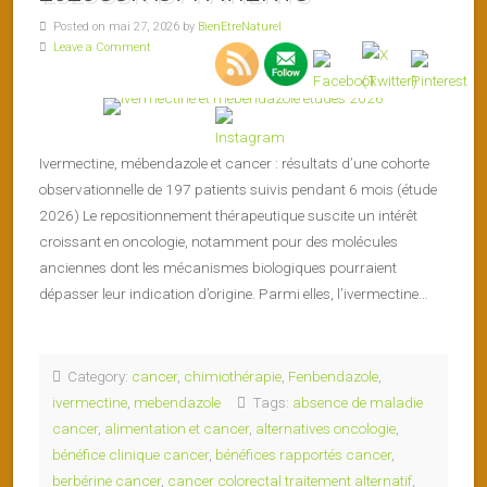
Posted on mai 27, 2026 by
BienEtreNaturel
Leave a Comment
Ivermectine, mébendazole et cancer : résultats d’une cohorte
observationnelle de 197 patients suivis pendant 6 mois (étude
2026) Le repositionnement thérapeutique suscite un intérêt
croissant en oncologie, notamment pour des molécules
anciennes dont les mécanismes biologiques pourraient
dépasser leur indication d’origine. Parmi elles, l’ivermectine…
Category:
cancer
,
chimiothérapie
,
Fenbendazole
,
ivermectine
,
mebendazole
Tags:
absence de maladie
cancer
,
alimentation et cancer
,
alternatives oncologie
,
bénéfice clinique cancer
,
bénéfices rapportés cancer
,
berbérine cancer
,
cancer colorectal traitement alternatif
,