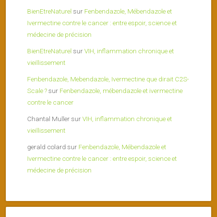
BienEtreNaturel
sur
Fenbendazole, Mébendazole et
Ivermectine contre le cancer : entre espoir, science et
médecine de précision
BienEtreNaturel
sur
VIH, inflammation chronique et
vieillissement
Fenbendazole, Mebendazole, Ivermectine que dirait C2S-
Scale ?
sur
Fenbendazole, mébendazole et ivermectine
contre le cancer
Chantal Muller
sur
VIH, inflammation chronique et
vieillissement
gerald colard
sur
Fenbendazole, Mébendazole et
Ivermectine contre le cancer : entre espoir, science et
médecine de précision