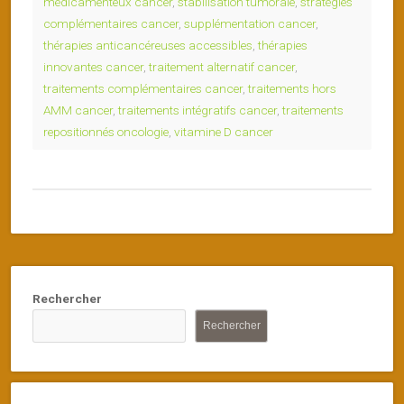
médicamenteux cancer
,
stabilisation tumorale
,
stratégies
complémentaires cancer
,
supplémentation cancer
,
thérapies anticancéreuses accessibles
,
thérapies
innovantes cancer
,
traitement alternatif cancer
,
traitements complémentaires cancer
,
traitements hors
AMM cancer
,
traitements intégratifs cancer
,
traitements
repositionnés oncologie
,
vitamine D cancer
Rechercher
Rechercher