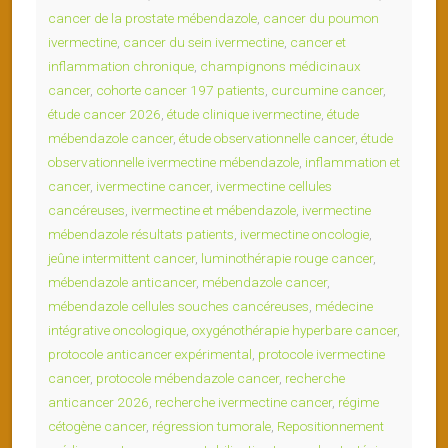
cancer de la prostate mébendazole
,
cancer du poumon
ivermectine
,
cancer du sein ivermectine
,
cancer et
inflammation chronique
,
champignons médicinaux
cancer
,
cohorte cancer 197 patients
,
curcumine cancer
,
étude cancer 2026
,
étude clinique ivermectine
,
étude
mébendazole cancer
,
étude observationnelle cancer
,
étude
observationnelle ivermectine mébendazole
,
inflammation et
cancer
,
ivermectine cancer
,
ivermectine cellules
cancéreuses
,
ivermectine et mébendazole
,
ivermectine
mébendazole résultats patients
,
ivermectine oncologie
,
jeûne intermittent cancer
,
luminothérapie rouge cancer
,
mébendazole anticancer
,
mébendazole cancer
,
mébendazole cellules souches cancéreuses
,
médecine
intégrative oncologique
,
oxygénothérapie hyperbare cancer
,
protocole anticancer expérimental
,
protocole ivermectine
cancer
,
protocole mébendazole cancer
,
recherche
anticancer 2026
,
recherche ivermectine cancer
,
régime
cétogène cancer
,
régression tumorale
,
Repositionnement