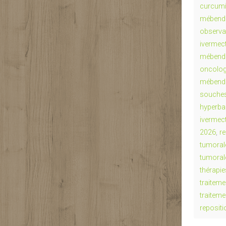
curcumi
mébenda
observa
ivermec
mébend
oncolog
mébenda
souche
hyperba
ivermec
2026
,
r
tumoral
tumoral
thérapi
traiteme
traitem
reposit