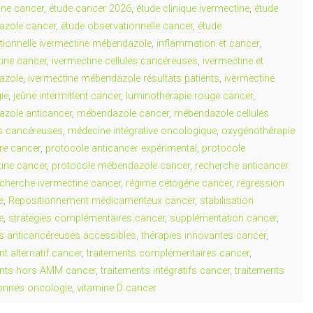
ne cancer
,
étude cancer 2026
,
étude clinique ivermectine
,
étude
zole cancer
,
étude observationnelle cancer
,
étude
tionnelle ivermectine mébendazole
,
inflammation et cancer
,
tine cancer
,
ivermectine cellules cancéreuses
,
ivermectine et
azole
,
ivermectine mébendazole résultats patients
,
ivermectine
ie
,
jeûne intermittent cancer
,
luminothérapie rouge cancer
,
zole anticancer
,
mébendazole cancer
,
mébendazole cellules
s cancéreuses
,
médecine intégrative oncologique
,
oxygénothérapie
re cancer
,
protocole anticancer expérimental
,
protocole
tine cancer
,
protocole mébendazole cancer
,
recherche anticancer
echerche ivermectine cancer
,
régime cétogène cancer
,
régression
e
,
Repositionnement médicamenteux cancer
,
stabilisation
e
,
stratégies complémentaires cancer
,
supplémentation cancer
,
es anticancéreuses accessibles
,
thérapies innovantes cancer
,
nt alternatif cancer
,
traitements complémentaires cancer
,
ents hors AMM cancer
,
traitements intégratifs cancer
,
traitements
ionnés oncologie
,
vitamine D cancer