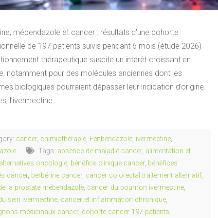
ine, mébendazole et cancer : résultats d’une cohorte
ionnelle de 197 patients suivis pendant 6 mois (étude 2026)
tionnement thérapeutique suscite un intérêt croissant en
e, notamment pour des molécules anciennes dont les
s biologiques pourraient dépasser leur indication d’origine.
es, l’ivermectine…
gory:
cancer
,
chimiothérapie
,
Fenbendazole
,
ivermectine
,
azole
Tags:
absence de maladie cancer
,
alimentation et
alternatives oncologie
,
bénéfice clinique cancer
,
bénéfices
és cancer
,
berbérine cancer
,
cancer colorectal traitement alternatif
,
de la prostate mébendazole
,
cancer du poumon ivermectine
,
du sein ivermectine
,
cancer et inflammation chronique
,
nons médicinaux cancer
,
cohorte cancer 197 patients
,