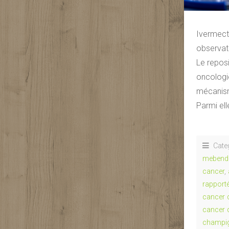
Ivermect
observat
Le reposi
oncologi
mécanisme
Parmi ell
Cate
mebend
cancer
,
rapport
cancer 
cancer 
champig