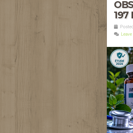
OBS
197
Posted
Leave