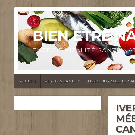
BIEN ETRE N
ENERGIE VITALITÉ SANTÉ N
ACCUEIL
PHYTO & SANTÉ
FENBENDAZOLE ET SAN
IVE
MÉB
CAN