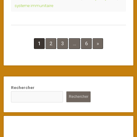
systeme immunitaire
1
2
3
…
6
»
Rechercher
Rechercher