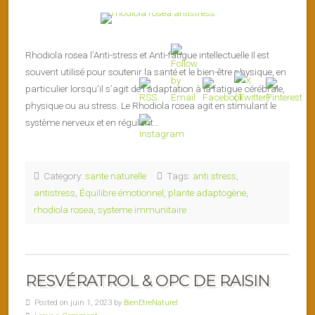
Rhodiola rosea l’Anti-stress et Anti-fatigue intellectuelle Il est
souvent utilisé pour soutenir la santé et le bien-être physique, en
particulier lorsqu’il s’agit de l’adaptation à la fatigue cérébrale,
physique ou au stress. Le Rhodiola rosea agit en stimulant le
système nerveux et en régulant…
Category:
sante naturelle
Tags:
anti stress
,
antistress
,
Équilibre émotionnel
,
plante adaptogène
,
rhodiola rosea
,
systeme immunitaire
RESVÉRATROL & OPC DE RAISIN
Posted on juin 1, 2023 by
BienEtreNaturel