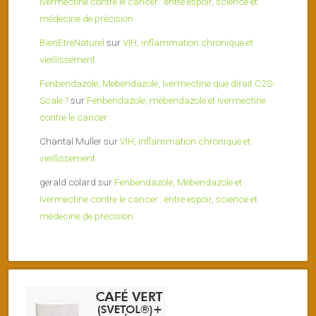
Ivermectine contre le cancer : entre espoir, science et
médecine de précision
BienEtreNaturel
sur
VIH, inflammation chronique et
vieillissement
Fenbendazole, Mebendazole, Ivermectine que dirait C2S-
Scale ?
sur
Fenbendazole, mébendazole et ivermectine
contre le cancer
Chantal Muller
sur
VIH, inflammation chronique et
vieillissement
gerald colard
sur
Fenbendazole, Mébendazole et
Ivermectine contre le cancer : entre espoir, science et
médecine de précision