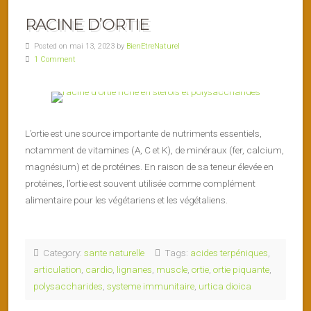
RACINE D’ORTIE
Posted on mai 13, 2023 by
BienEtreNaturel
1 Comment
L’ortie est une source importante de nutriments essentiels,
notamment de vitamines (A, C et K), de minéraux (fer, calcium,
magnésium) et de protéines. En raison de sa teneur élevée en
protéines, l’ortie est souvent utilisée comme complément
alimentaire pour les végétariens et les végétaliens.
Category:
sante naturelle
Tags:
acides terpéniques
,
articulation
,
cardio
,
lignanes
,
muscle
,
ortie
,
ortie piquante
,
polysaccharides
,
systeme immunitaire
,
urtica dioica