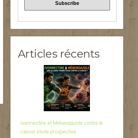
Articles récents
Ivermectine et Mébendazole contre le
cancer étude prospective