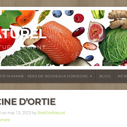
ATUREL
ATURELLEMENT
TÉ HUMAINE : VERS DE NOUVEAUX HORIZONS.
BLOG
RÉS
INE D’ORTIE
 on mai 13, 2023 by
BienEtreNaturel
mment