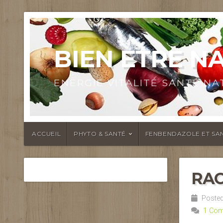
BIEN ETRE N
ENERGIE VITALITÉ SANTÉ N
ACCUEIL
PHYTO & SANTÉ
FENBENDAZOLE ET SAN
RAC
Posted
1 Co