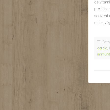
de vitami
protéines
souvent 
et les vé
Cate
cardio
,
immunit