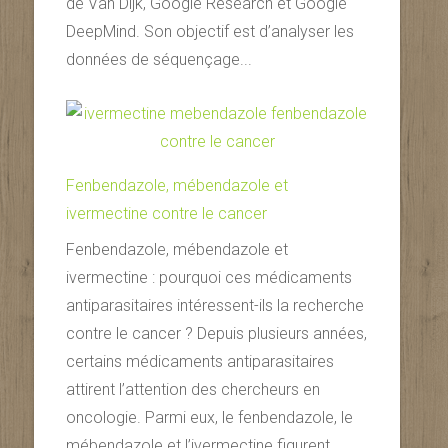
de Van Dijk, Google Research et Google
DeepMind. Son objectif est d’analyser les
données de séquençage...
Fenbendazole, mébendazole et
ivermectine contre le cancer
Fenbendazole, mébendazole et
ivermectine : pourquoi ces médicaments
antiparasitaires intéressent-ils la recherche
contre le cancer ? Depuis plusieurs années,
certains médicaments antiparasitaires
attirent l’attention des chercheurs en
oncologie. Parmi eux, le fenbendazole, le
mébendazole et l’ivermectine figurent