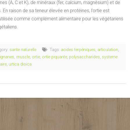
nes (A, C et K), de minéraux (fer, calcium, magnésium) et de
. En raison de sa teneur élevée en protéines, l’ortie est
utilisée comme complément alimentaire pour les végétariens
gétaliens.
gory:
sante naturelle
Tags:
acides terpéniques
,
articulation
,
lignanes
,
muscle
,
ortie
,
ortie piquante
,
polysaccharides
,
systeme
aire
,
urtica dioica