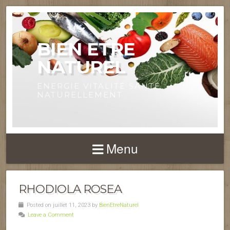
BIEN ETRE
NATUREL
ENERGIE VITALITÉ SANTÉ
NATURELLEMENT
Menu
RHODIOLA ROSEA
Posted on juillet 11, 2023 by
BienEtreNaturel
Leave a Comment