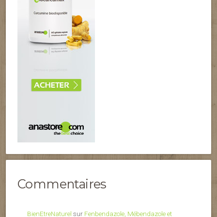
Commentaires
BienEtreNaturel
sur
Fenbendazole, Mébendazole et