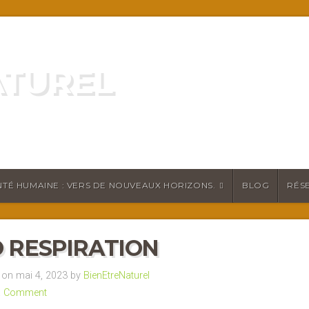
ATUREL
ATURELLEMENT
TÉ HUMAINE : VERS DE NOUVEAUX HORIZONS.
BLOG
RÉS
 RESPIRATION
on mai 4, 2023 by
BienEtreNaturel
a Comment