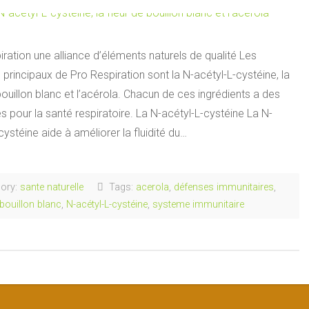
ration une alliance d’éléments naturels de qualité Les
principaux de Pro Respiration sont la N-acétyl-L-cystéine, la
bouillon blanc et l’acérola. Chacun de ces ingrédients a des
 pour la santé respiratoire. La N-acétyl-L-cystéine La N-
cystéine aide à améliorer la fluidité du…
ory:
sante naturelle
Tags:
acerola
,
défenses immunitaires
,
 bouillon blanc
,
N-acétyl-L-cystéine
,
systeme immunitaire