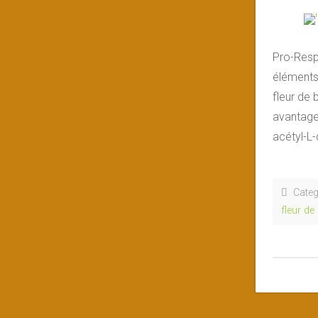
Pro-Respi
éléments 
fleur de 
avantages
acétyl-L-
Categ
fleur de