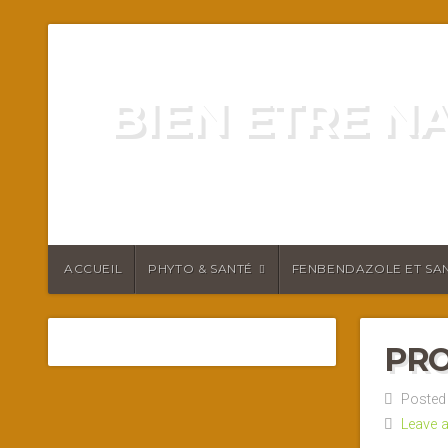
BIEN ETRE N
ENERGIE VITALITÉ SANTÉ N
ACCUEIL
PHYTO & SANTÉ
FENBENDAZOLE ET SAN
PRO
Posted 
Leave 