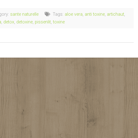
gory:
sante naturelle
Tags:
aloe vera
,
anti toxine
,
artichaut
,
a
,
detox
,
detoxine
,
pissenlit
,
toxine