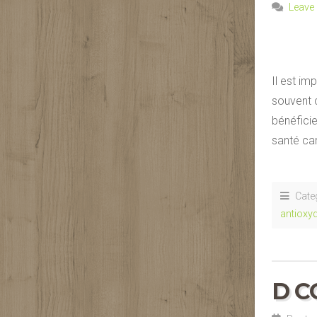
Leave
Il est im
souvent 
bénéficie
santé car
Cate
antioxy
D C