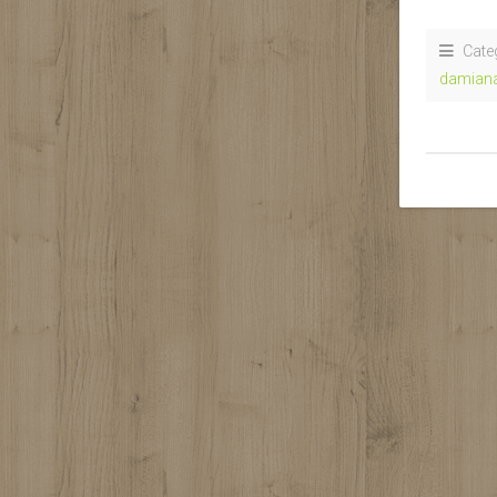
Cate
damian