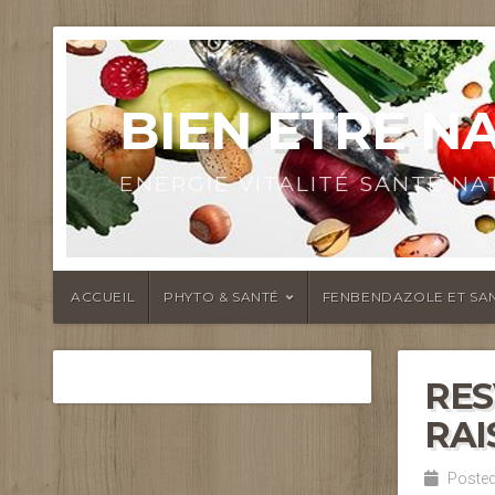
BIEN ETRE N
ENERGIE VITALITÉ SANTÉ N
ACCUEIL
PHYTO & SANTÉ
FENBENDAZOLE ET SAN
RES
RAI
Posted 