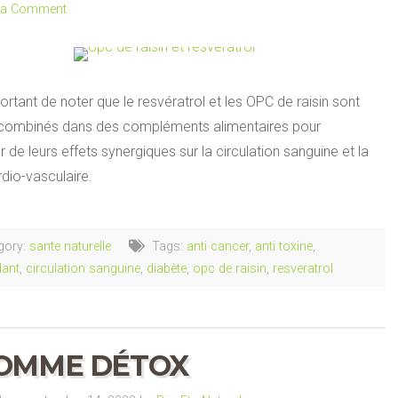
 a Comment
portant de noter que le resvératrol et les OPC de raisin sont
combinés dans des compléments alimentaires pour
r de leurs effets synergiques sur la circulation sanguine et la
dio-vasculaire.
gory:
sante naturelle
Tags:
anti cancer
,
anti toxine
,
dant
,
circulation sanguine
,
diabète
,
opc de raisin
,
resveratrol
OMME DÉTOX