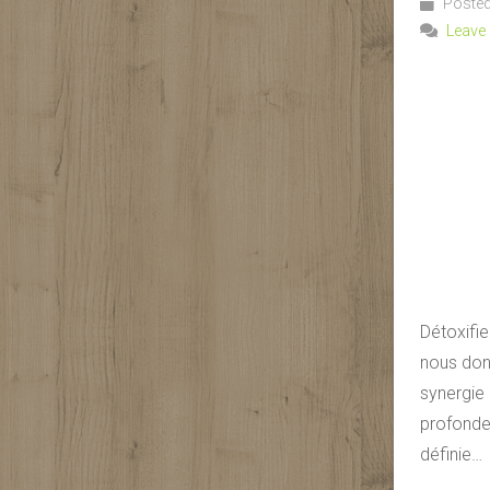
Posted
Leave
Détoxifie
nous donn
synergie 
profonde 
définie…