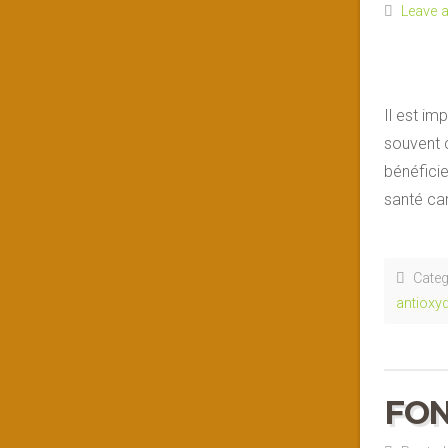
Leave 
Il est im
souvent 
bénéficie
santé car
Categ
antioxy
FON