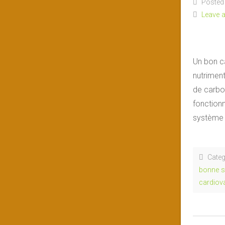
Posted 
Leave 
Un bon c
nutriment
de carbo
fonctionn
système 
Categ
bonne s
cardiov