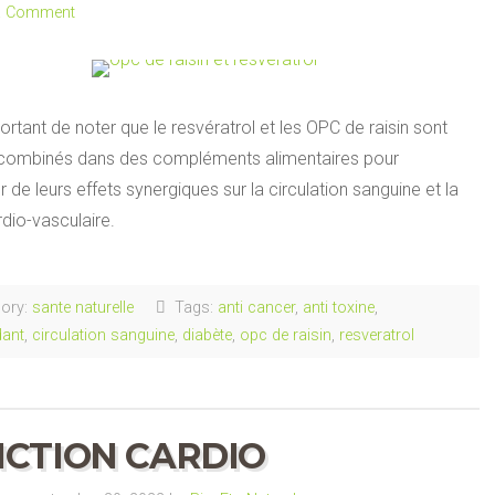
a Comment
portant de noter que le resvératrol et les OPC de raisin sont
combinés dans des compléments alimentaires pour
r de leurs effets synergiques sur la circulation sanguine et la
dio-vasculaire.
ory:
sante naturelle
Tags:
anti cancer
,
anti toxine
,
dant
,
circulation sanguine
,
diabète
,
opc de raisin
,
resveratrol
CTION CARDIO