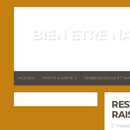
BIEN ETRE N
ENERGIE VITALITÉ SANTÉ N
ACCUEIL
PHYTO & SANTÉ
FENBENDAZOLE ET SAN
RES
RAI
Posted 