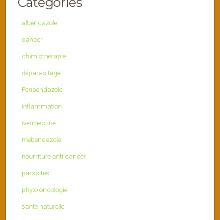
Categories
albendazole
cancer
chimiothérapie
déparasitage
Fenbendazole
inflammation
ivermectine
mebendazole
nourriture anti cancer
parasites
phyto oncologie
sante naturelle