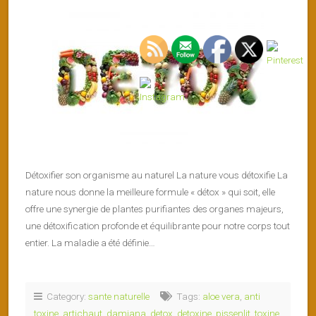
Détoxifier son organisme au naturel La nature vous détoxifie La
nature nous donne la meilleure formule « détox » qui soit, elle
offre une synergie de plantes purifiantes des organes majeurs,
une détoxification profonde et équilibrante pour notre corps tout
entier. La maladie a été définie…
Category:
sante naturelle
Tags:
aloe vera
,
anti
toxine
,
artichaut
,
damiana
,
detox
,
detoxine
,
pissenlit
,
toxine